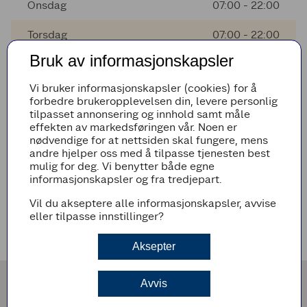
Onsdag
07:00 - 22:00
Torsdag
07:00 - 22:00
Bruk av informasjonskapsler
Fredag
07:00 - 22:00
Vi bruker informasjonskapsler (cookies) for å
Lørdag
08:00 - 21:00
forbedre brukeropplevelsen din, levere personlig
tilpasset annonsering og innhold samt måle
Søndag
11:00 - 19:00
effekten av markedsføringen vår. Noen er
nødvendige for at nettsiden skal fungere, mens
andre hjelper oss med å tilpasse tjenesten best
mulig for deg. Vi benytter både egne
AVVIKENDE ÅPNINGSTIDER
informasjonskapsler og fra tredjepart.
Det er ingen avvikende åpningstider i nærmeste fremtid
Vil du akseptere alle informasjonskapsler, avvise
eller tilpasse innstillinger?
VEIBESKRIVELSE
Aksepter
Avvis