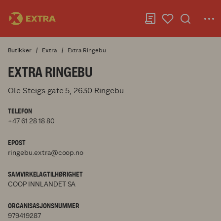
Butikker
Extra
Extra Ringebu
EXTRA RINGEBU
Ole Steigs gate 5, 2630 Ringebu
TELEFON
+47 61 28 18 80
EPOST
ringebu.extra@coop.no
SAMVIRKELAGTILHØRIGHET
COOP INNLANDET SA
ORGANISASJONSNUMMER
979419287