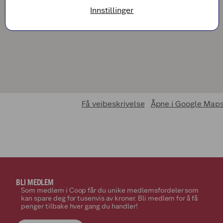
Innstillinger
Få veibeskrivelse
Åpne i Google Map
BLI MEDLEM
Som medlem i Coop får du unike medlemsfordeler som
kan spare deg for tusenvis av kroner. Bli medlem for å få
penger tilbake hver gang du handler!