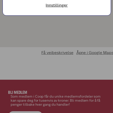
Innstillinger
Få veibeskrivelse
Åpne i Google Map
BLI MEDLEM
Som medlem i Coop får du unike medlemsfordeler som
kan spare deg for tusenvis av kroner. Bli medlem for å få
penger tilbake hver gang du handler!