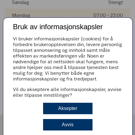
Søndag
Stengt
Mandag
07:00 - 23:00
Bruk av informasjonskapsler
Tirsdag
07:00 - 23:00
Vi bruker informasjonskapsler (cookies) for å
Onsdag
07:00 - 23:00
forbedre brukeropplevelsen din, levere personlig
tilpasset annonsering og innhold samt måle
Torsdag
07:00 - 23:00
effekten av markedsføringen vår. Noen er
nødvendige for at nettsiden skal fungere, mens
andre hjelper oss med å tilpasse tjenesten best
mulig for deg. Vi benytter både egne
AVVIKENDE ÅPNINGSTIDER
informasjonskapsler og fra tredjepart.
Det er ingen avvikende åpningstider i nærmeste fremtid
Vil du akseptere alle informasjonskapsler, avvise
eller tilpasse innstillinger?
VEIBESKRIVELSE
Aksepter
Avvis