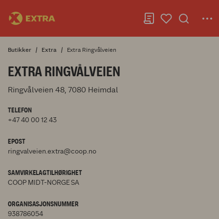
Butikker
Extra
Extra Ringvålveien
EXTRA RINGVÅLVEIEN
Ringvålveien 48, 7080 Heimdal
TELEFON
+47 40 00 12 43
EPOST
ringvalveien.extra@coop.no
SAMVIRKELAGTILHØRIGHET
COOP MIDT-NORGE SA
ORGANISASJONSNUMMER
938786054