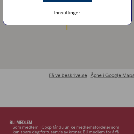
Innstillinger
Få veibeskrivelse
Åpne i Google Map
BLI MEDLEM
Som medlem i Coop får du unike medlemsfordeler som
kan spare deg for tusenvis av kroner. Bli medlem for å få