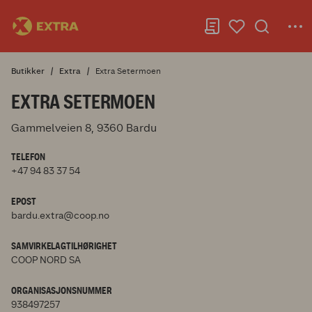
Butikker
Extra
Extra Setermoen
EXTRA SETERMOEN
Gammelveien 8, 9360 Bardu
TELEFON
+47 94 83 37 54
EPOST
bardu.extra@coop.no
SAMVIRKELAGTILHØRIGHET
COOP NORD SA
ORGANISASJONSNUMMER
938497257