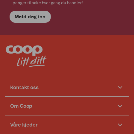
penger tilbake hver gang du handler!
Meld deg inn
Kontakt oss
Om Coop
Våre kjeder