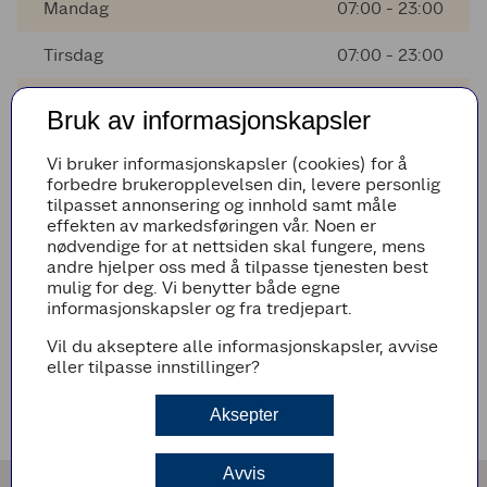
Mandag
07:00 - 23:00
Tirsdag
07:00 - 23:00
Onsdag
07:00 - 23:00
Bruk av informasjonskapsler
Torsdag
07:00 - 23:00
Vi bruker informasjonskapsler (cookies) for å
forbedre brukeropplevelsen din, levere personlig
Fredag
07:00 - 23:00
tilpasset annonsering og innhold samt måle
effekten av markedsføringen vår. Noen er
Lørdag
07:00 - 23:00
nødvendige for at nettsiden skal fungere, mens
andre hjelper oss med å tilpasse tjenesten best
mulig for deg. Vi benytter både egne
informasjonskapsler og fra tredjepart.
AVVIKENDE ÅPNINGSTIDER
Vil du akseptere alle informasjonskapsler, avvise
Det er ingen avvikende åpningstider i nærmeste fremtid
eller tilpasse innstillinger?
VEIBESKRIVELSE
Aksepter
Avvis