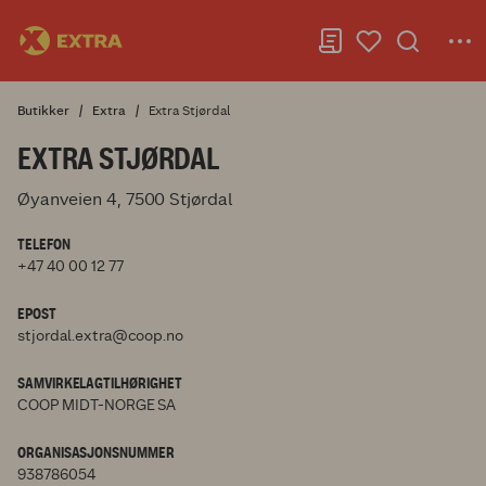
Butikker
Extra
Extra Stjørdal
EXTRA STJØRDAL
Øyanveien 4, 7500 Stjørdal
TELEFON
+47 40 00 12 77
EPOST
stjordal.extra@coop.no
SAMVIRKELAGTILHØRIGHET
COOP MIDT-NORGE SA
ORGANISASJONSNUMMER
938786054