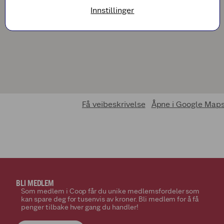
Innstillinger
Få veibeskrivelse
Åpne i Google Map
BLI MEDLEM
Som medlem i Coop får du unike medlemsfordeler som
kan spare deg for tusenvis av kroner. Bli medlem for å få
penger tilbake hver gang du handler!