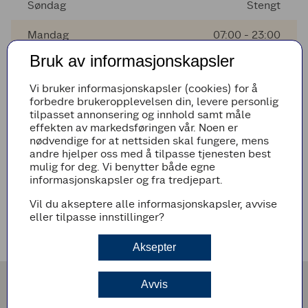
Søndag
Stengt
Mandag
07:00 - 23:00
Bruk av informasjonskapsler
Tirsdag
07:00 - 23:00
Vi bruker informasjonskapsler (cookies) for å
Onsdag
07:00 - 23:00
forbedre brukeropplevelsen din, levere personlig
tilpasset annonsering og innhold samt måle
Torsdag
07:00 - 23:00
effekten av markedsføringen vår. Noen er
nødvendige for at nettsiden skal fungere, mens
andre hjelper oss med å tilpasse tjenesten best
mulig for deg. Vi benytter både egne
AVVIKENDE ÅPNINGSTIDER
informasjonskapsler og fra tredjepart.
Det er ingen avvikende åpningstider i nærmeste fremtid
Vil du akseptere alle informasjonskapsler, avvise
eller tilpasse innstillinger?
VEIBESKRIVELSE
Aksepter
Avvis