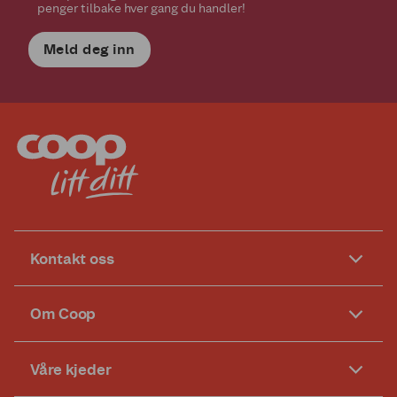
penger tilbake hver gang du handler!
Meld deg inn
Kontakt oss
Om Coop
Våre kjeder