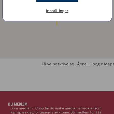
Innstillinger
Få veibeskrivelse
Åpne i Google Map
BLI MEDLEM
Som medlem i Coop får du unike medlemsfordeler som
kan spare deg for tusenvis av kroner. Bli medlem for å få