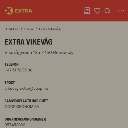
Butikker
Extra
Extra Vikevåg
EXTRA VIKEVÅG
Vikevågveien 125, 4150 Rennesøy
TELEFON
+47 51 72 33 00
EPOST
vikevag.extra@coop.no
SAMVIRKELAGTILHØRIGHET
COOP ØKONOM SA
ORGANISASJONSNUMMER
953452626