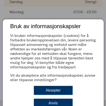
Søndag
Stengt
Mandag
07:00 - 23:00
Tirsdag
07:00 - 23:00
Bruk av informasjonskapsler
Onsdag
07:00 - 23:00
Vi bruker informasjonskapsler (cookies) for å
forbedre brukeropplevelsen din, levere personlig
Torsdag
07:00 - 23:00
tilpasset annonsering og innhold samt måle
effekten av markedsføringen vår. Noen er
Fredag
07:00 - 23:00
nødvendige for at nettsiden skal fungere, mens
andre hjelper oss med å tilpasse tjenesten best
mulig for deg. Vi benytter både egne
informasjonskapsler og fra tredjepart.
AVVIKENDE ÅPNINGSTIDER
Vil du akseptere alle informasjonskapsler, avvise
Det er ingen avvikende åpningstider i nærmeste fremtid
eller tilpasse innstillinger?
VEIBESKRIVELSE
Aksepter
Avvis