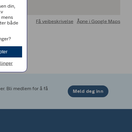
en din,
av
, mens
Få veibeskrivelse
Åpne i Google Maps
tter både
inger?
pter
llinger
. Bli medlem for å få 
Meld deg inn