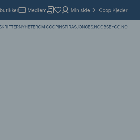
butikker
Medlem
Min side
Coop Kjeder
SKRIFTER
NYHETER
OM COOP
INSPIRASJON
OBS.NO
OBSBYGG.NO