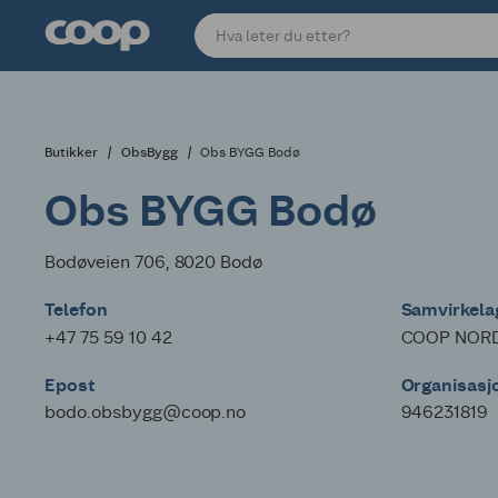
Butikker
ObsBygg
Obs BYGG Bodø
Obs BYGG Bodø
Bodøveien 706, 8020 Bodø
Telefon
Samvirkelag
+47 75 59 10 42
COOP NOR
Epost
Organisas
bodo.obsbygg@coop.no
946231819