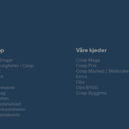
op
Våre kjeder
llinger
Coop Mega
uligheter i Coop
Coop Prix
t
Coop Marked / Matkroke
rn
Extra
Obs
kevarer
Obs BYGG
lag
Coop Byggmix
eten
tsdatablad
irksomheten
emskonto