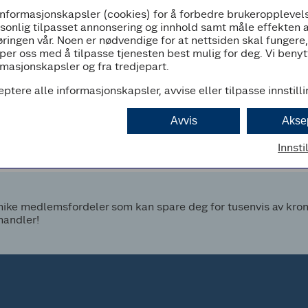
informasjonskapsler (cookies) for å forbedre brukeropplevels
Stengt
rsonlig tilpasset annonsering og innhold samt måle effekten 
ringen vår. Noen er nødvendige for at nettsiden skal fungere
per oss med å tilpasse tjenesten best mulig for deg. Vi beny
masjonskapsler og fra tredjepart.
eptere alle informasjonskapsler, avvise eller tilpasse innstill
d
Avvis
Akse
Innsti
ke medlemsfordeler som kan spare deg for tusenvis av kroner
handler!