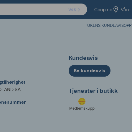
Coop.no
Våre 
Søk
UKENS KUNDEAVIS
OPP
Kundeavis
Se kundeavis
tilhørighet
DLAND SA
Tjenester i butikk
jonsnummer
Medlemskupp