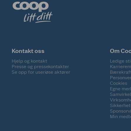
Kontakt oss
Om Co
Hjelp og kontakt
Ledige sti
Presse og pressekontakter
Karrierem
Se opp for useriøse aktører
Bærekraf
Personve
Cookies
Egne mer
Samvirke
Virksomh
Sikkerhe
Sponsorv
Min medl