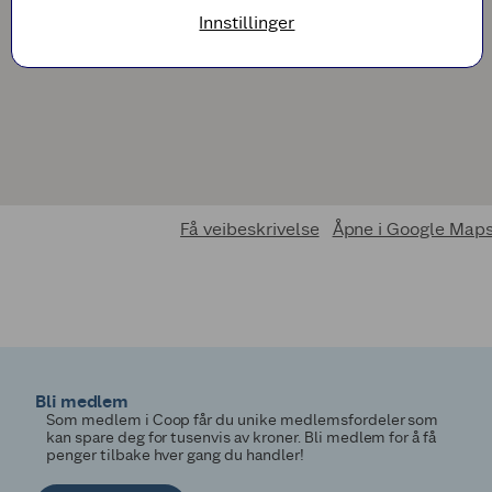
Innstillinger
Få veibeskrivelse
Åpne i Google Map
Bli medlem
Som medlem i Coop får du unike medlemsfordeler som
kan spare deg for tusenvis av kroner. Bli medlem for å få
penger tilbake hver gang du handler!