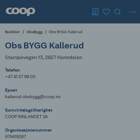
Butikker
ObsBygg
Obs BYGG Kallerud
Obs BYGG Kallerud
Stampevegen 13, 2827 Hunndalen
Telefon
+47 41 57 98 00
Epost
kallerud.obsbygg@coop.no
Samvirkelagtilhørighet
COOP INNLANDET SA
Organisasjonsnummer
979419287