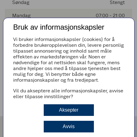
Søndag
Stengt
Mandag
07:00 - 21:00
Bruk av informasjonskapsler
Tirsdag
07:00 - 21:00
Vi bruker informasjonskapsler (cookies) for å
Onsdag
07:00 - 21:00
forbedre brukeropplevelsen din, levere personlig
tilpasset annonsering og innhold samt måle
Torsdag
07:00 - 21:00
effekten av markedsføringen vår. Noen er
nødvendige for at nettsiden skal fungere, mens
andre hjelper oss med å tilpasse tjenesten best
mulig for deg. Vi benytter både egne
Avvikende åpningstider
informasjonskapsler og fra tredjepart.
Det er ingen avvikende åpningstider i nærmeste fremtid
Vil du akseptere alle informasjonskapsler, avvise
eller tilpasse innstillinger?
Veibeskrivelse
Aksepter
Avvis