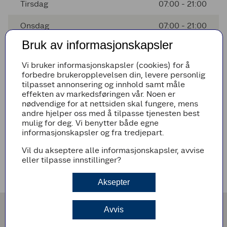
Tirsdag
07:00 - 21:00
Onsdag
07:00 - 21:00
Bruk av informasjonskapsler
Torsdag
07:00 - 21:00
Vi bruker informasjonskapsler (cookies) for å
Fredag
07:00 - 21:00
forbedre brukeropplevelsen din, levere personlig
tilpasset annonsering og innhold samt måle
Lørdag
09:00 - 18:00
effekten av markedsføringen vår. Noen er
nødvendige for at nettsiden skal fungere, mens
andre hjelper oss med å tilpasse tjenesten best
mulig for deg. Vi benytter både egne
Avvikende åpningstider
informasjonskapsler og fra tredjepart.
Det er ingen avvikende åpningstider i nærmeste fremtid
Vil du akseptere alle informasjonskapsler, avvise
eller tilpasse innstillinger?
Veibeskrivelse
Aksepter
Avvis