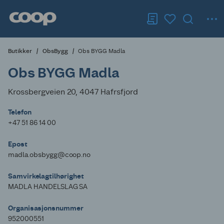
Butikker
ObsBygg
Obs BYGG Madla
Obs BYGG Madla
Krossbergveien 20, 4047 Hafrsfjord
Telefon
+47 51 86 14 00
Epost
madla.obsbygg@coop.no
Samvirkelagtilhørighet
MADLA HANDELSLAG SA
Organisasjonsnummer
952000551