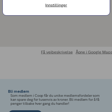
Innstillinger
Få veibeskrivelse
Åpne i Google Map
Bli medlem
Som medlem i Coop får du unike medlemsfordeler som
kan spare deg for tusenvis av kroner. Bli medlem for å få
penger tilbake hver gang du handler!