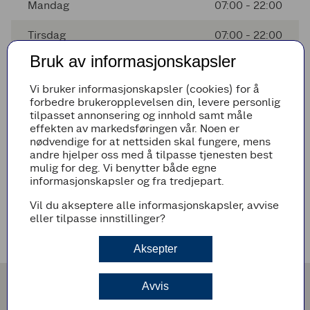
Mandag
07:00 - 22:00
Tirsdag
07:00 - 22:00
Bruk av informasjonskapsler
Onsdag
07:00 - 22:00
Vi bruker informasjonskapsler (cookies) for å
Torsdag
07:00 - 22:00
forbedre brukeropplevelsen din, levere personlig
tilpasset annonsering og innhold samt måle
Fredag
07:00 - 22:00
effekten av markedsføringen vår. Noen er
nødvendige for at nettsiden skal fungere, mens
andre hjelper oss med å tilpasse tjenesten best
mulig for deg. Vi benytter både egne
Avvikende åpningstider
informasjonskapsler og fra tredjepart.
Det er ingen avvikende åpningstider i nærmeste fremtid
Vil du akseptere alle informasjonskapsler, avvise
eller tilpasse innstillinger?
Veibeskrivelse
Aksepter
Avvis