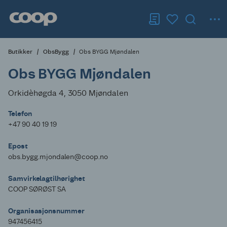
Butikker
ObsBygg
Obs BYGG Mjøndalen
Obs BYGG Mjøndalen
Orkidèhøgda 4, 3050 Mjøndalen
Telefon
+47 90 40 19 19
Epost
obs.bygg.mjondalen@coop.no
Samvirkelagtilhørighet
COOP SØRØST SA
Organisasjonsnummer
947456415