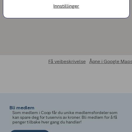
Innstillinger
Få veibeskrivelse
Åpne i Google Map
Bli medlem
Som medlem i Coop får du unike medlemsfordeler som
kan spare deg for tusenvis av kroner. Bli medlem for å få
penger tilbake hver gang du handler!