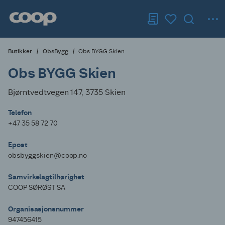
Butikker
ObsBygg
Obs BYGG Skien
Obs BYGG Skien
Bjørntvedtvegen 147, 3735 Skien
Telefon
+47 35 58 72 70
Epost
obsbyggskien@coop.no
Samvirkelagtilhørighet
COOP SØRØST SA
Organisasjonsnummer
947456415