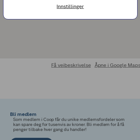
Innstillinger
Få veibeskrivelse
Åpne i Google Map
Bli medlem
Som medlem i Coop får du unike medlemsfordeler som
kan spare deg for tusenvis av kroner. Bli medlem for å få
penger tilbake hver gang du handler!