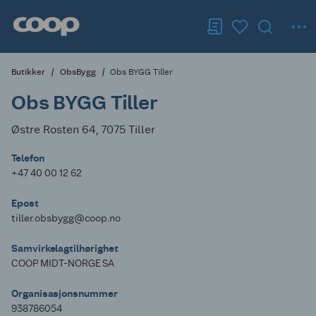
Butikker
ObsBygg
Obs BYGG Tiller
Obs BYGG Tiller
Østre Rosten 64, 7075 Tiller
Telefon
+47 40 00 12 62
Epost
tiller.obsbygg@coop.no
Samvirkelagtilhørighet
COOP MIDT-NORGE SA
Organisasjonsnummer
938786054