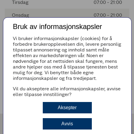
Tirsdag
07:00 - 21:00
Onsdag
07:00 - 21:00
Bruk av informasjonskapsler
Torsdag
07:00 - 21:00
Vi bruker informasjonskapsler (cookies) for å
Fredag
07:00 - 21:00
forbedre brukeropplevelsen din, levere personlig
tilpasset annonsering og innhold samt måle
Lørdag
08:00 - 20:00
effekten av markedsføringen vår. Noen er
nødvendige for at nettsiden skal fungere, mens
andre hjelper oss med å tilpasse tjenesten best
mulig for deg. Vi benytter både egne
Avvikende åpningstider
informasjonskapsler og fra tredjepart.
Det er ingen avvikende åpningstider i nærmeste fremtid
Vil du akseptere alle informasjonskapsler, avvise
eller tilpasse innstillinger?
Veibeskrivelse
Aksepter
Avvis