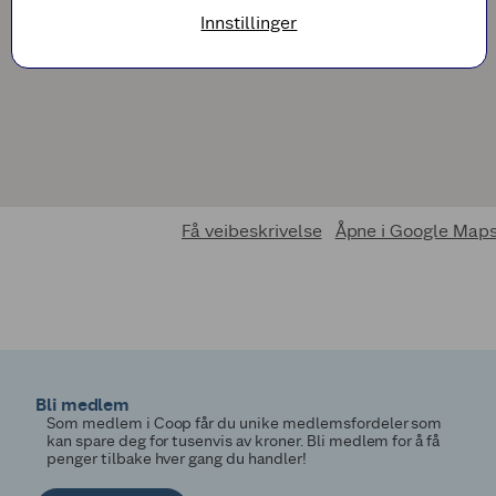
Innstillinger
Få veibeskrivelse
Åpne i Google Map
Bli medlem
Som medlem i Coop får du unike medlemsfordeler som
kan spare deg for tusenvis av kroner. Bli medlem for å få
penger tilbake hver gang du handler!