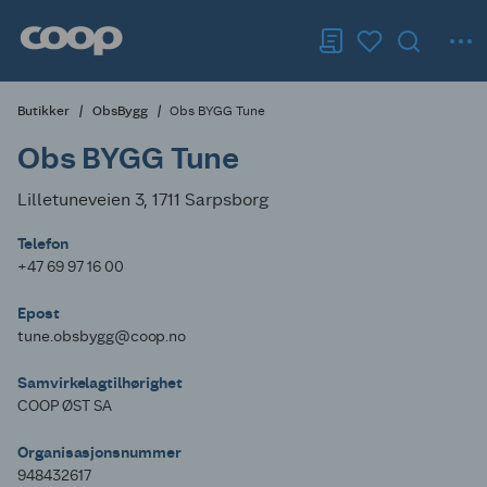
Butikker
ObsBygg
Obs BYGG Tune
Obs BYGG Tune
Lilletuneveien 3, 1711 Sarpsborg
Telefon
+47 69 97 16 00
Epost
tune.obsbygg@coop.no
Samvirkelagtilhørighet
COOP ØST SA
Organisasjonsnummer
948432617