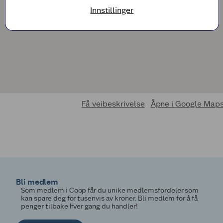
Innstillinger
Få veibeskrivelse
Åpne i Google Map
Bli medlem
Som medlem i Coop får du unike medlemsfordeler som
kan spare deg for tusenvis av kroner. Bli medlem for å få
penger tilbake hver gang du handler!