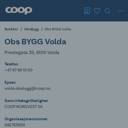
Butikker
ObsBygg
Obs BYGG Volda
Obs BYGG Volda
Prestegata 35, 6100 Volda
Telefon
+47 97 99 15 00
Epost
volda.obsbygg@coop.no
Samvirkelagtilhørighet
COOP NORDVEST SA
Organisasjonsnummer
942763654