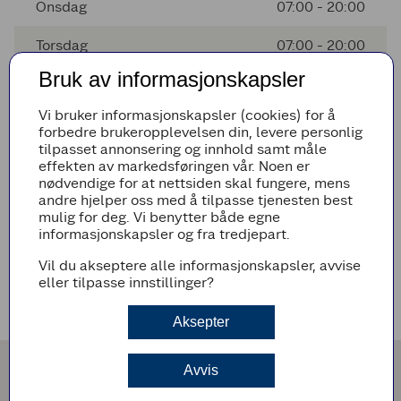
Onsdag
07:00 - 20:00
Torsdag
07:00 - 20:00
Bruk av informasjonskapsler
Fredag
07:00 - 20:00
Vi bruker informasjonskapsler (cookies) for å
Lørdag
08:00 - 18:00
forbedre brukeropplevelsen din, levere personlig
tilpasset annonsering og innhold samt måle
Søndag
Stengt
effekten av markedsføringen vår. Noen er
nødvendige for at nettsiden skal fungere, mens
andre hjelper oss med å tilpasse tjenesten best
mulig for deg. Vi benytter både egne
Avvikende åpningstider
informasjonskapsler og fra tredjepart.
Det er ingen avvikende åpningstider i nærmeste fremtid
Vil du akseptere alle informasjonskapsler, avvise
eller tilpasse innstillinger?
Veibeskrivelse
Aksepter
Avvis