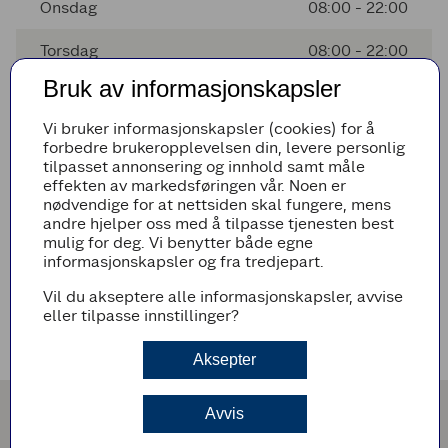
Onsdag
08:00 - 22:00
Torsdag
08:00 - 22:00
Bruk av informasjonskapsler
Fredag
08:00 - 22:00
Vi bruker informasjonskapsler (cookies) for å
Lørdag
08:00 - 20:00
forbedre brukeropplevelsen din, levere personlig
tilpasset annonsering og innhold samt måle
Søndag
Stengt
effekten av markedsføringen vår. Noen er
nødvendige for at nettsiden skal fungere, mens
andre hjelper oss med å tilpasse tjenesten best
mulig for deg. Vi benytter både egne
Avvikende åpningstider
informasjonskapsler og fra tredjepart.
Det er ingen avvikende åpningstider i nærmeste fremtid
Vil du akseptere alle informasjonskapsler, avvise
eller tilpasse innstillinger?
Veibeskrivelse
Aksepter
Avvis