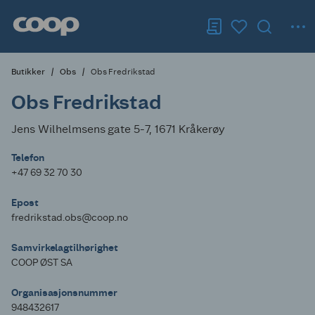
Butikker
Obs
Obs Fredrikstad
Obs Fredrikstad
Jens Wilhelmsens gate 5-7, 1671 Kråkerøy
Telefon
+47 69 32 70 30
Epost
fredrikstad.obs@coop.no
Samvirkelagtilhørighet
COOP ØST SA
Organisasjonsnummer
948432617