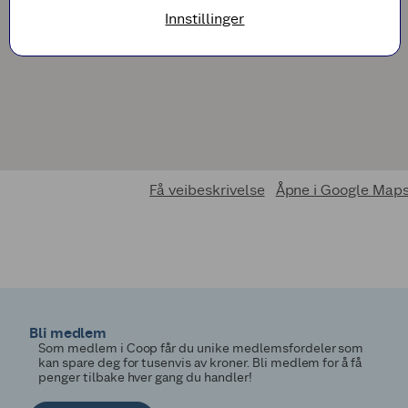
Innstillinger
Få veibeskrivelse
Åpne i Google Map
Bli medlem
Som medlem i Coop får du unike medlemsfordeler som
kan spare deg for tusenvis av kroner. Bli medlem for å få
penger tilbake hver gang du handler!