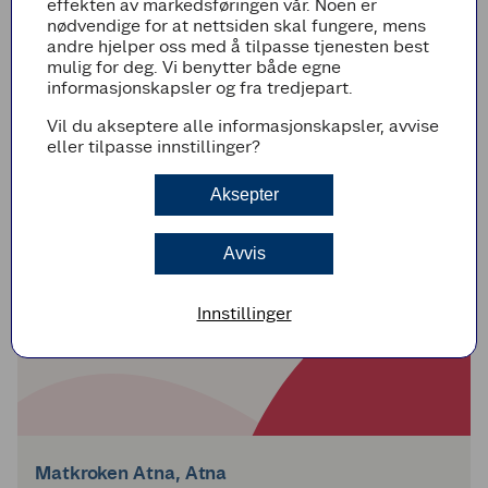
effekten av markedsføringen vår. Noen er
nødvendige for at nettsiden skal fungere, mens
andre hjelper oss med å tilpasse tjenesten best
mulig for deg. Vi benytter både egne
informasjonskapsler og fra tredjepart.
Matkroken Aldersund, Bratland
Vil du akseptere alle informasjonskapsler, avvise
eller tilpasse innstillinger?
Aldersundveien 408
8730 Bratland
Aksepter
I dag
00:00 - 23:59
I morgen
00:00 - 23:59
Avvis
Innstillinger
Matkroken Atna, Atna