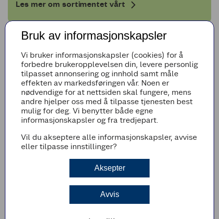
Les mer om sortimentet vårt
Bruk av informasjonskapsler
Vi bruker informasjonskapsler (cookies) for å
forbedre brukeropplevelsen din, levere personlig
tilpasset annonsering og innhold samt måle
effekten av markedsføringen vår. Noen er
nødvendige for at nettsiden skal fungere, mens
andre hjelper oss med å tilpasse tjenesten best
mulig for deg. Vi benytter både egne
informasjonskapsler og fra tredjepart.
Vil du akseptere alle informasjonskapsler, avvise
eller tilpasse innstillinger?
I NÆRHETEN
Aksepter
Om oss
Coop Byggmix er din lokale faghandelsbutikk. Skal du
fornye, forbedre eller pusse opp får du gode råd hos oss
Avvis
Les mer om Coop Byggmix