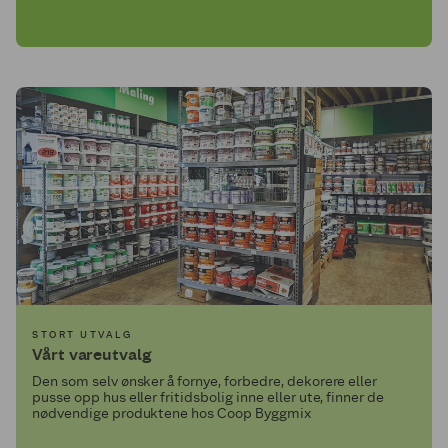
STORT UTVALG
Vårt vareutvalg
Den som selv ønsker å fornye, forbedre, dekorere eller
pusse opp hus eller fritidsbolig inne eller ute, finner de
nødvendige produktene hos Coop Byggmix