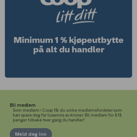
Bli medlem
Som medlem i Coop får du unike medlemsfordeler som
kan spare deg for tusenvis av kroner. Bli medlem for å få
penger tilbake hver gang du handler!
Meld deg inn