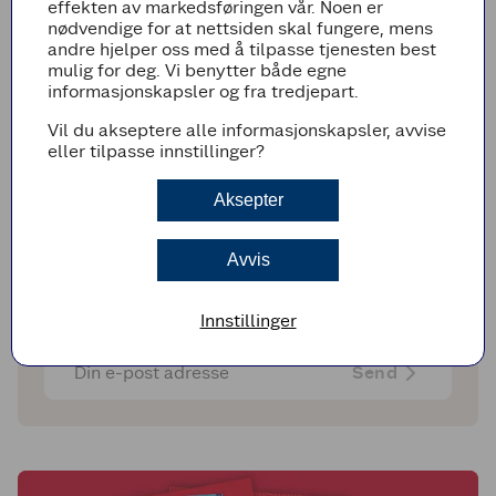
effekten av markedsføringen vår. Noen er
nødvendige for at nettsiden skal fungere, mens
andre hjelper oss med å tilpasse tjenesten best
mulig for deg. Vi benytter både egne
informasjonskapsler og fra tredjepart.
Vil du akseptere alle informasjonskapsler, avvise
eller tilpasse innstillinger?
Aksepter
Få ukens beste tilbud til din e-post!
Få relevante tilbud fra kundeavisen til din e-post
Avvis
Innstillinger
Send