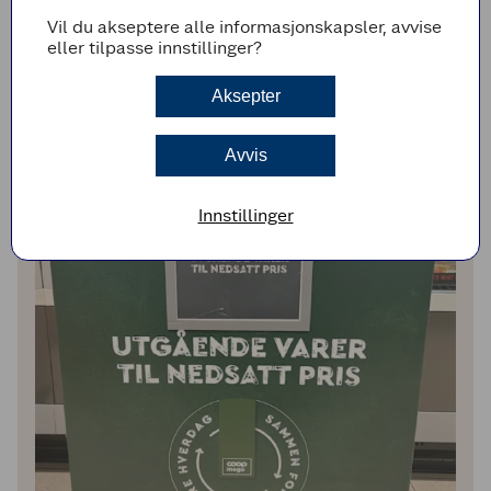
lønnsomt for deg og for oss – og ikke minst for
Vil du akseptere alle informasjonskapsler, avvise
miljøet. Sammen for en grønnere hverdag.
eller tilpasse innstillinger?
Aksepter
Avvis
Innstillinger