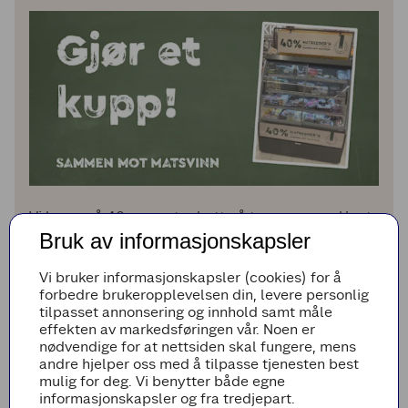
Vi har også 40 prosent rabatt på tørrvarer med kort
holdbarhet, men som fortsatt er like gode.
Bruk av informasjonskapsler
Tre ganger i året får vi inn mange nyheter i
Vi bruker informasjonskapsler (cookies) for å
sortimentet. Når nye ting kommer inn, må andre ting
forbedre brukeropplevelsen din, levere personlig
ut. Det er ikke noe galt med varene, men vi må
tilpasset annonsering og innhold samt måle
rydde plass i hyllene. Så disse produktene selger vi
effekten av markedsføringen vår. Noen er
til nedsatt pris.
nødvendige for at nettsiden skal fungere, mens
andre hjelper oss med å tilpasse tjenesten best
mulig for deg. Vi benytter både egne
Er du litt bevisst og tar en tur innom Matredder´n
informasjonskapsler og fra tredjepart.
når du er hos Coop Mega, sparer du penger. Det er