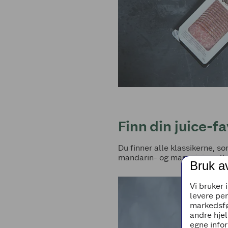
Finn din juice-fa
Du finner alle klassikerne, so
mandarin- og mangojuice elle
Bruk a
Vi bruker 
levere pe
markedsfø
andre hjel
egne infor