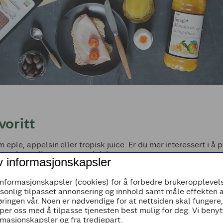
voritt
m eple, appelsin eller tropisk juice. Er du mer interessert i å
r eple-, solbær- og acerolajuice.
v informasjonskapsler
informasjonskapsler (cookies) for å forbedre brukeropplevels
rsonlig tilpasset annonsering og innhold samt måle effekten 
ringen vår. Noen er nødvendige for at nettsiden skal fungere
per oss med å tilpasse tjenesten best mulig for deg. Vi beny
masjonskapsler og fra tredjepart.