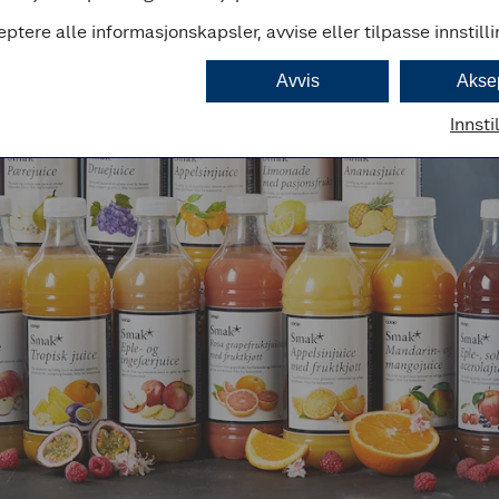
eptere alle informasjonskapsler, avvise eller tilpasse innstill
Avvis
Akse
Innsti