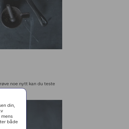
 prøve noe nytt kan du teste
en din,
av
, mens
tter både