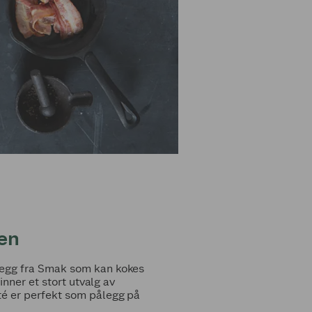
ien
segg fra Smak som kan kokes
nner et stort utvalg av
té er perfekt som pålegg på