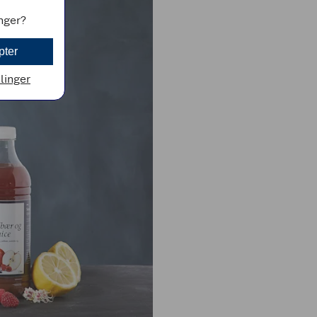
inger?
pter
llinger