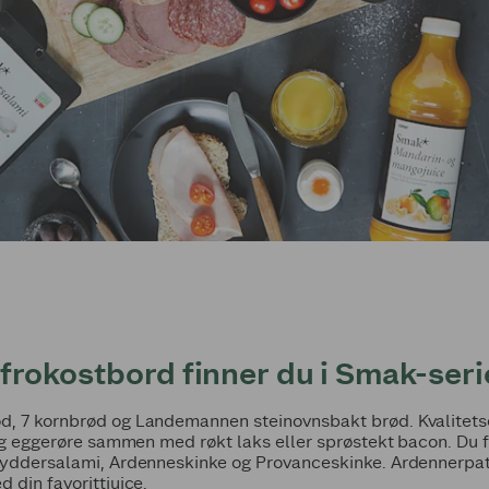
ig frokostbord finner du i Smak-ser
ød, 7 kornbrød og Landemannen steinovnsbakt brød. Kvalitet
ilig eggerøre sammen med røkt laks eller sprøstekt bacon. Du fi
kryddersalami, Ardenneskinke og Provanceskinke. Ardennerpa
 din favorittjuice.