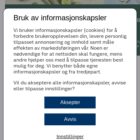
SOMMERMAT
SOMMERMAT
Bruk av informasjonskapsler
Salat til grillmat
Det beste til
skalldyr
Vi bruker informasjonskapsler (cookies) for å
forbedre brukeropplevelsen din, levere personlig
tilpasset annonsering og innhold samt måle
Om sommeren bugner det av friske råvarer hos
Sesongens skalldyr
Coop Mega, og det er den perfekte tiden for å
har vi samlet våre
effekten av markedsføringen vår. Noen er
lage en frisk salat til grillmaten!
reker, krabbe, kr
nødvendige for at nettsiden skal fungere, mens
andre hjelper oss med å tilpasse tjenesten best
mulig for deg. Vi benytter både egne
informasjonskapsler og fra tredjepart.
Vil du akseptere alle informasjonskapsler, avvise
eller tilpasse innstillinger?
Aksepter
Avvis
Innstillinger