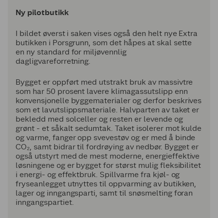
Ny pilotbutikk
I bildet øverst i saken vises også den helt nye Extra
butikken i Porsgrunn, som det håpes at skal sette
en ny standard for miljøvennlig
dagligvareforretning.
Bygget er oppført med utstrakt bruk av massivtre
som har 50 prosent lavere klimagassutslipp enn
konvensjonelle byggematerialer og derfor beskrives
som et lavutslippsmateriale. Halvparten av taket er
bekledd med solceller og resten er levende og
grønt - et såkalt sedumtak. Taket isolerer mot kulde
og varme, fanger opp svevestøv og er med å binde
CO₂, samt bidrar til fordrøying av nedbør. Bygget er
også utstyrt med de mest moderne, energieffektive
løsningene og er bygget for størst mulig fleksibilitet
i energi- og effektbruk. Spillvarme fra kjøl- og
fryseanlegget utnyttes til oppvarming av butikken,
lager og inngangsparti, samt til snøsmelting foran
inngangspartiet.