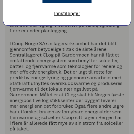
Tiltak for å redusere og effektivisere energibruken
er igangsatt på tvers av hele Coops virksomhet og vi
Innstillinger
vil fremover øke produksjon og bruk av fornybare
energikilder. Eksempelvis har næremre 20 av Coop
sine butikker og lagre solceller på taket, og stadig
flere er under planlegging.
I Coop Norge SA sin lagervirksomhet har det blitt
gjennomført betydelige tiltak de siste årene.
Sentrallageret CLog på Gardermoen har nå fått et
omfattende energisystem som benytter solceller,
batteri og fjernvarme som teknologier for renere og
mer effektiv energibruk. Det er lagt til rette for
prediktiv energistyring og gjennom samarbeid med
Statkraft utnyttes overskuddsvarme og produseres
fjernvarme til det lokale næringslivet på
Gardermoen. Målet er at CLog skal bli Norges første
energipositive logistikksenter der bygget leverer
mer energi enn det forbruker. Også flere andre lagre
har utforsket bruken av fornybare energikilder som
fjernvarme og solceller. Coop sitt lager i Bergen har
i flere år allerede fått mye av sin strøm fra solceller
på taket.