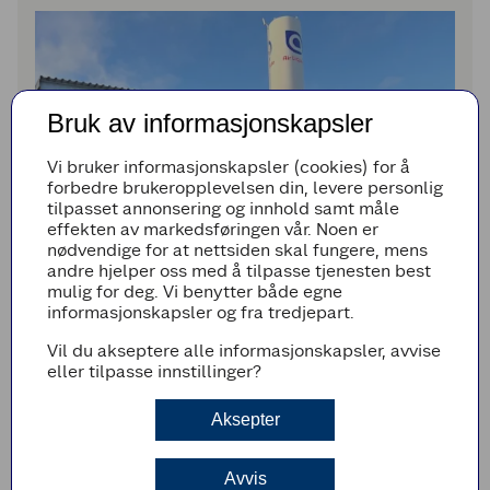
Bruk av informasjonskapsler
Vi bruker informasjonskapsler (cookies) for å
forbedre brukeropplevelsen din, levere personlig
tilpasset annonsering og innhold samt måle
effekten av markedsføringen vår. Noen er
nødvendige for at nettsiden skal fungere, mens
andre hjelper oss med å tilpasse tjenesten best
mulig for deg. Vi benytter både egne
informasjonskapsler og fra tredjepart.
Vil du akseptere alle informasjonskapsler, avvise
Også på Coop sitt hovedlager på Gardermoen fylles
eller tilpasse innstillinger?
det biogass, en stasjon som er satt opp i samarbeid
med Air Liquide, og er åpne for alle aktører.
Aksepter
Også tiltak innen energi
Avvis