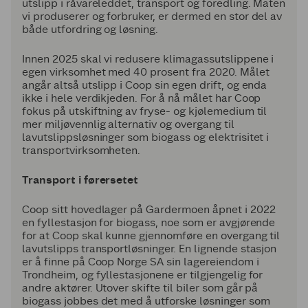
utslipp i råvareleddet, transport og foredling. Maten
vi produserer og forbruker, er dermed en stor del av
både utfordring og løsning.
Innen 2025 skal vi redusere klimagassutslippene i
egen virksomhet med 40 prosent fra 2020. Målet
angår altså utslipp i Coop sin egen drift, og enda
ikke i hele verdikjeden. For å nå målet har Coop
fokus på utskiftning av fryse- og kjølemedium til
mer miljøvennlig alternativ og overgang til
lavutslippsløsninger som biogass og elektrisitet i
transportvirksomheten.
Transport i førersetet
Coop sitt hovedlager på Gardermoen åpnet i 2022
en fyllestasjon for biogass, noe som er avgjørende
for at Coop skal kunne gjennomføre en overgang til
lavutslipps transportløsninger. En lignende stasjon
er å finne på Coop Norge SA sin lagereiendom i
Trondheim, og fyllestasjonene er tilgjengelig for
andre aktører. Utover skifte til biler som går på
biogass jobbes det med å utforske løsninger som