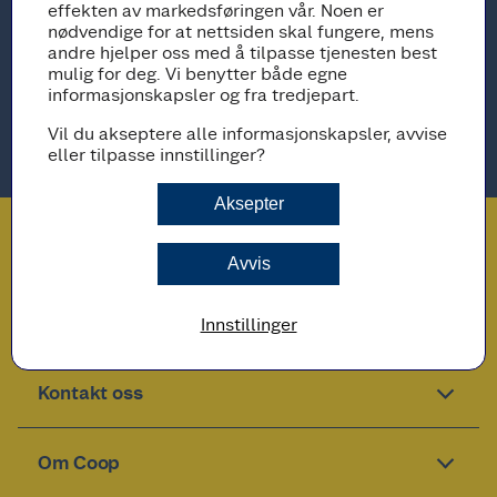
effekten av markedsføringen vår. Noen er
Bli medlem
nødvendige for at nettsiden skal fungere, mens
Som medlem i Coop får du unike medlemsfordeler som
andre hjelper oss med å tilpasse tjenesten best
kan spare deg for tusenvis av kroner. Bli medlem for å få
mulig for deg. Vi benytter både egne
penger tilbake hver gang du handler!
informasjonskapsler og fra tredjepart.
Meld deg inn
Vil du akseptere alle informasjonskapsler, avvise
eller tilpasse innstillinger?
Aksepter
Avvis
Innstillinger
Kontakt oss
Om Coop