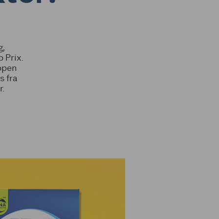
g,
 Prix.
ppen
s fra
r.