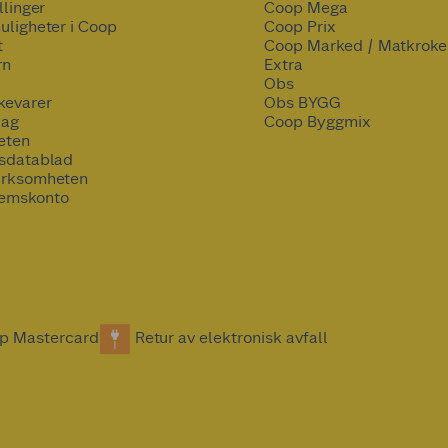
llinger
Coop Mega
uligheter i Coop
Coop Prix
t
Coop Marked / Matkroke
rn
Extra
Obs
kevarer
Obs BYGG
lag
Coop Byggmix
eten
tsdatablad
irksomheten
emskonto
p Mastercard
Retur av elektronisk avfall