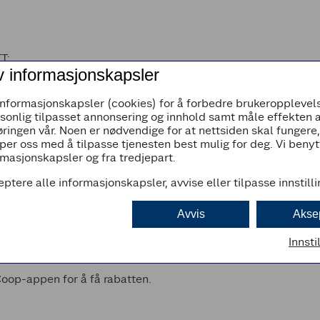
T:
v informasjonskapsler
u ikke medlem ennå, er det enkelt å melde seg inn. Som medl
informasjonskapsler (cookies) for å forbedre brukeropplevels
ndler. I tillegg får du en rekke andre medlemstilbud.
rsonlig tilpasset annonsering og innhold samt måle effekten 
ringen vår. Noen er nødvendige for at nettsiden skal fungere
edlemsappen får du oversikt over fordelsregnskapet ditt, du
per oss med å tilpasse tjenesten best mulig for deg. Vi beny
ese tilbudsavisen som oppdateres hver uke.
masjonskapsler og fra tredjepart.
pen i kassen. Da blir kjøpene registrert på medlemskapet 
eptere alle informasjonskapsler, avvise eller tilpasse innstill
Avvis
Akse
Innsti
 dag
oop-appen for å få rabatten.