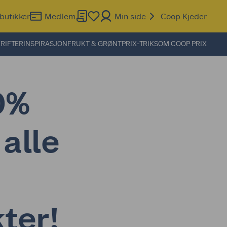
butikker
Medlem
Min side
Coop Kjeder
RIFTER
INSPIRASJON
FRUKT & GRØNT
PRIX-TRIKS
OM COOP PRIX
0%
alle
ter!