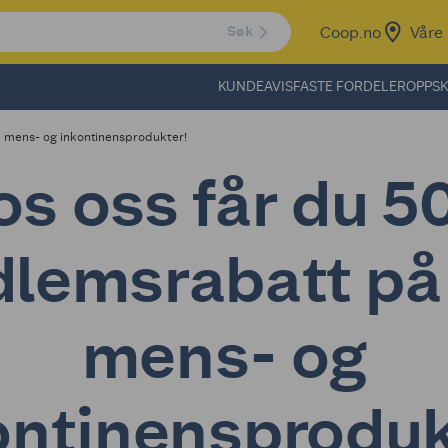
Coop.no
Våre 
Søk
KUNDEAVIS
FASTE FORDELER
OPPSK
e mens- og inkontinensprodukter!
os oss får du 5
lemsrabatt på 
mens- og
ontinensproduk