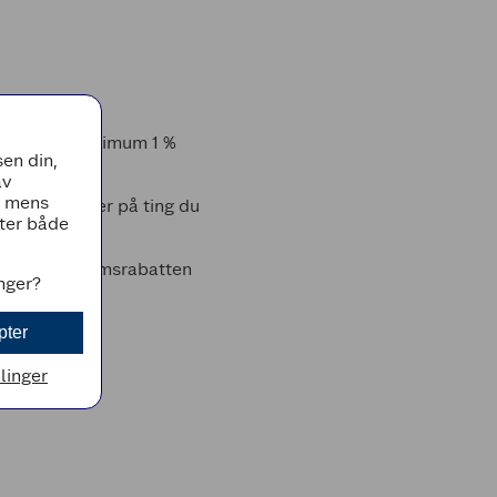
em får du minimum 1 %
en din,
av
, mens
 får kuponger på ting du
tter både
ditt og medlemsrabatten
inger?
pter
llinger