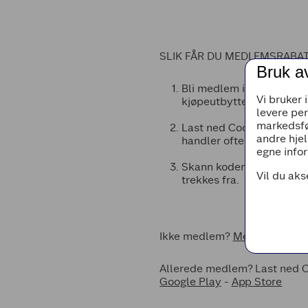
SLIK FÅR DU MEDLEMSRABAT
Bruk a
Bli medlem i Coop. Er d
Vi bruker 
kjøpeutbytte på alt du ha
levere pe
markedsfø
Last ned Coop-appen. I m
andre hjel
handler ofte og du kan l
egne infor
Skann koden i medlemsap
Vil du aks
trekkes fra.
Ikke medlem?
Meld deg inn i
Allerede medlem? Last ned C
Google Play
-
App Store