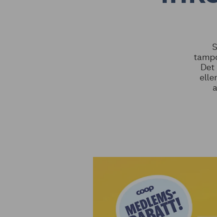
S
tampo
Det
elle
a