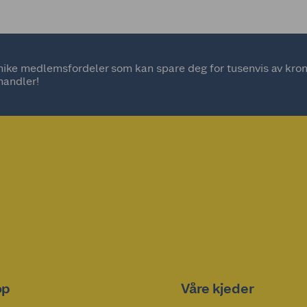
ke medlemsfordeler som kan spare deg for tusenvis av kroner
handler!
op
Våre kjeder