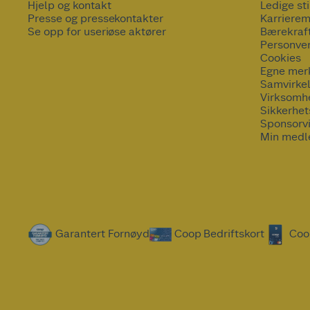
Hjelp og kontakt
Ledige sti
Presse og pressekontakter
Karrierem
Se opp for useriøse aktører
Bærekraf
Personve
Cookies
Egne mer
Samvirke
Virksomh
Sikkerhe
Sponsorv
Min medl
Garantert Fornøyd
Coop Bedriftskort
Coo