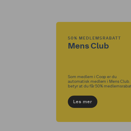
50% MEDLEMSRABATT
Mens Club
Som medlem i Coop er du
automatisk medlem i Mens Club.
betyr at du får 50% medlemsraba
på bind, truseinnlegg, tamponger
inkontinensprodukter når du han
hos Coop Prix. Mens Club er en k
Les mer
for alle!