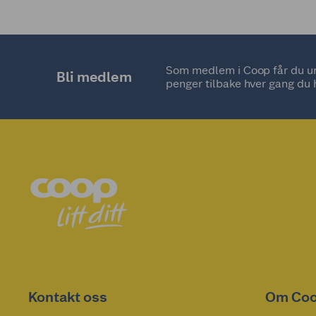
Som medlem i Coop får du uni
Bli medlem
penger tilbake hver gang du 
Kontakt oss
Om Co