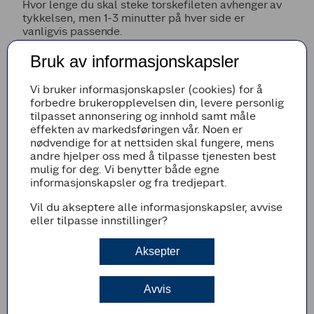
Hvor lenge du skal steke torskefileten avhenger av
tykkelsen, men 1-3 minutter på hver side er
vanligvis passende.
Bruk av informasjonskapsler
Salte før steking?
Noen mener at torsken blir fastere hvis den drysses
Vi bruker informasjonskapsler (cookies) for å
med mye salt og ligger med dette en stund – fra ti
forbedre brukeropplevelsen din, levere personlig
minutter til en time - før den skylles, tørkes og
tilpasset annonsering og innhold samt måle
stekes.
effekten av markedsføringen vår. Noen er
nødvendige for at nettsiden skal fungere, mens
– Jeg vil si at hvis du har en fersk og fin torskefilet,
andre hjelper oss med å tilpasse tjenesten best
salter du rett før du legger den i stekepannen. Du
mulig for deg. Vi benytter både egne
trenger ikke trekke ut noe av den fine fuktigheten
informasjonskapsler og fra tredjepart.
som er i en slik filet,
mener kjøkkensjefen.
Vil du akseptere alle informasjonskapsler, avvise
eller tilpasse innstillinger?
Hva skal du så servere til torsken din?
Det aller enkleste er faktisk å servere med en klatt
Aksepter
rømme eller kesam naturell. Ønsker du å gjøre litt
mer ut av det, har Lerøy Seafood og godfisk.no flere
gode tips:
Avvis