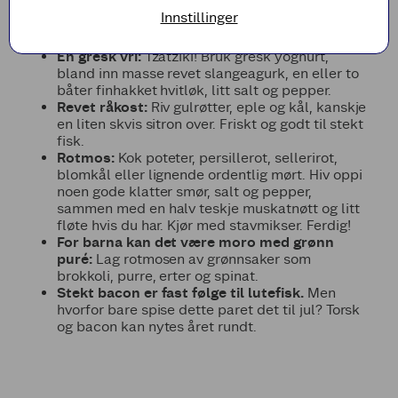
Innstillinger
Lag en urte-rømme:
Klipp masse dill, gressløk
eller persille (eller alle tre) og rør inn. Nam!
En gresk vri:
Tzatziki! Bruk gresk yoghurt,
bland inn masse revet slangeagurk, en eller to
båter finhakket hvitløk, litt salt og pepper.
Revet råkost:
Riv gulrøtter, eple og kål, kanskje
en liten skvis sitron over. Friskt og godt til stekt
fisk.
Rotmos:
Kok poteter, persillerot, sellerirot,
blomkål eller lignende ordentlig mørt. Hiv oppi
noen gode klatter smør, salt og pepper,
sammen med en halv teskje muskatnøtt og litt
fløte hvis du har. Kjør med stavmikser. Ferdig!
For barna kan det være moro med grønn
puré:
Lag rotmosen av grønnsaker som
brokkoli, purre, erter og spinat.
Stekt bacon er fast følge til lutefisk.
Men
hvorfor bare spise dette paret det til jul? Torsk
og bacon kan nytes året rundt.