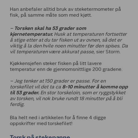
Han anbefaler alltid bruk av steketermometer på
fisk, på samme måte som med kjøtt.
–
Torsken skal ha 53 grader som
kjernetemperatur.
Husk at temperaturen fortsetter
å stige etter at du tar fisken ut av ovnen, så det er
viktig å la den hvile noen minutter før den spises. Da
vil temperaturen være akkurat passe,
sier Storm.
Kjøkkensjefen steker fisken på litt lavere
temperatur enn de gjennomsnittlige 200 gradene.
– Jeg tenker at 150 grader er passe. For en
torskefilet vil det ta ca
8-10 minutter å komme opp
til 53 grader.
En stor torskeloin, som er ryggstykket
av torsken, vil nok bruke rundt 18 minutter på å bli
ferdig.
Bla helt ned i artikkelen for å finne 4 digge
oppskrifter med torskefilet!
Torsk på stekepanne