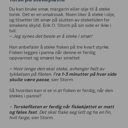
Du kan bruke smør, margarin eller olje til å steke
torsk. Det er en smakssak. Noen liker å steke i olje,
og tilsetter litt smør på slutten av steketiden for
smakens skyld. Erik O. Storm på sin side er ikke i
tvil:
– Jeg synes det beste er å steke i smør!
Han anbefaler å steke fisken på tre kvart styrke.
Fisken legges i panna når denne er ferdig
oppvarmet og smøret har smeltet.
– Hvor lenge den skal steke, avhenger helt av
tykkelsen på fileten. F
ra 1-3 minutter på hver side
skulle være passe
,
sier Storm.
Så hvordan kan vi se vi at fisken er ferdig, når den
stekes i panne?
–
Torskefileten er ferdig når fiskekjøttet er matt
og føles fast
. Det skal flake seg lett og ha en fin,
hvit farge,
sier Storm.