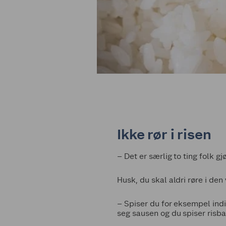
Ikke rør i risen
– Det er særlig to ting folk gj
Husk, du skal aldri røre i de
– Spiser du for eksempel indisk
seg sausen og du spiser risbal