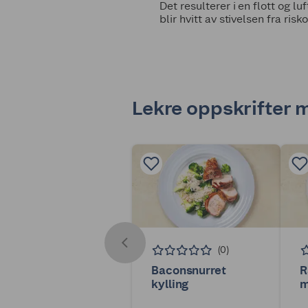
Det resulterer i en flott og l
blir hvitt av stivelsen fra risk
Lekre oppskrifter m
(0)
Baconsnurret
R
kylling
m