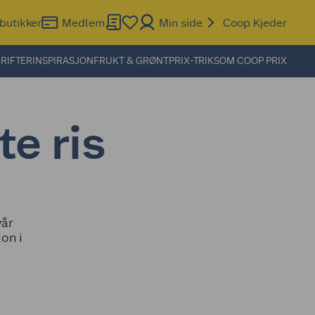
butikker
Medlem
Min side
Coop Kjeder
RIFTER
INSPIRASJON
FRUKT & GRØNT
PRIX-TRIKS
OM COOP PRIX
te ris
vår
on i