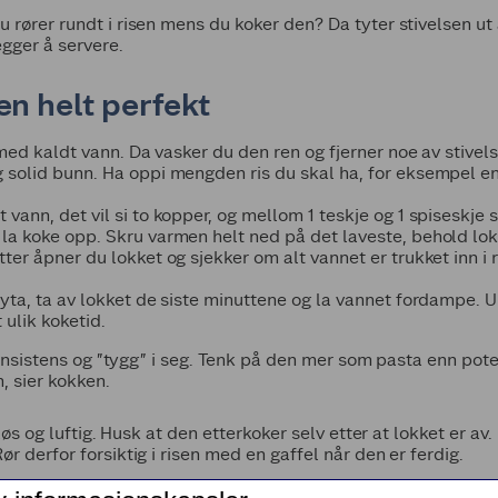
 rører rundt i risen mens du koker den? Da tyter stivelsen ut
egger å servere.
en helt perfekt
g med kaldt vann. Da vasker du den ren og fjerner noe av stivel
 solid bunn. Ha oppi mengden ris du skal ha, for eksempel en s
 vann, det vil si to kopper, og mellom 1 teskje og 1 spiseskje 
la koke opp. Skru varmen helt ned på det laveste, behold lokke
tter åpner du lokket og sjekker om alt vannet er trukket inn i
ryta, ta av lokket de siste minuttene og la vannet fordampe. 
 ulik koketid.
 konsistens og ”tygg” i seg. Tenk på den mer som pasta enn pote
n, sier kokken.
 løs og luftig. Husk at den etterkoker selv etter at lokket er av.
r derfor forsiktig i risen med en gaffel når den er ferdig.