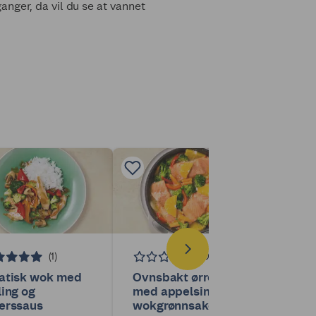
ganger, da vil du se at vannet
(1)
(0)
atisk wok med
Ovnsbakt ørret
Stekt
ling og
med appelsin og
grøn
erssaus
wokgrønnsaker