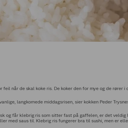
ør feil når de skal koke ris. De koker den for mye og de rører i 
n vanlige, langkornede middagsrisen, sier kokken Peder Trysne
 og får klebrig ris som sitter fast på gaffelen, er det veldig li
ler med saus til. Klebrig ris fungerer bra til sushi, men er ell