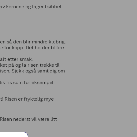
 av kornene og lager trøbbel
sen så den blir mindre klebrig.
tor kopp. Det holder til fire
salt etter smak.
t på og la risen trekke til
 risen. Sjekk også samtidig om
Ulik ris som for eksempel
t! Risen er fryktelig mye
 Risen nederst vil være litt