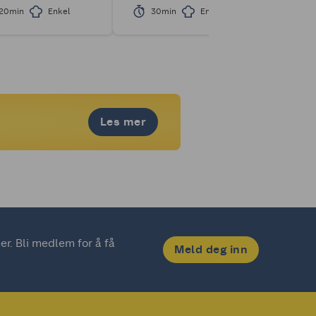
20min
Enkel
30min
Enkel
20
Les mer
. Bli medlem for å få 
Meld deg inn