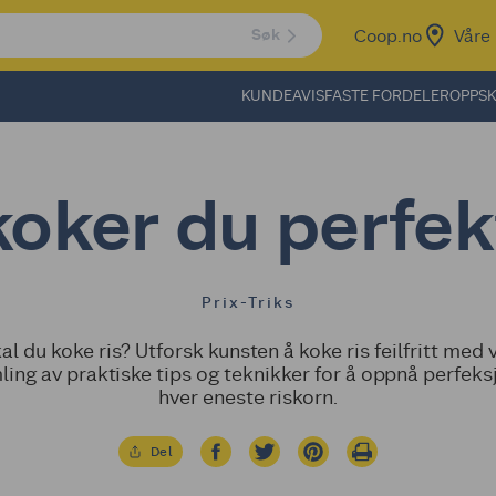
Coop.no
Våre 
Søk
KUNDEAVIS
FASTE FORDELER
OPPSK
koker du perfek
Prix-Triks
al du koke ris? Utforsk kunsten å koke ris feilfritt med 
ling av praktiske tips og teknikker for å oppnå perfeksj
hver eneste riskorn.
Del