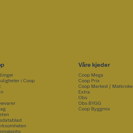
op
Våre kjeder
llinger
Coop Mega
uligheter i Coop
Coop Prix
t
Coop Marked / Matkroke
rn
Extra
Obs
kevarer
Obs BYGG
lag
Coop Byggmix
eten
tsdatablad
irksomheten
emskonto