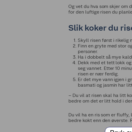
Og vet du hva som skjer om du
for den luftige risen du planl
Slik koker du ris
Skyll risen først i rikeli
Finn en gryte med stor og
personer.
Ha i dobbelt så mye kaldt
Dekk med et tett lokk og 
seg vannet. Etter 10 minu
risen er nær ferdig.
Er det mye vann igjen i g
basmati og jasmin har litt
– Du vil at risen skal ha litt
bedre om det er litt hold i de
Du vil ha en ris som er fluffy,
bedre kokt enn den øverste. Rø