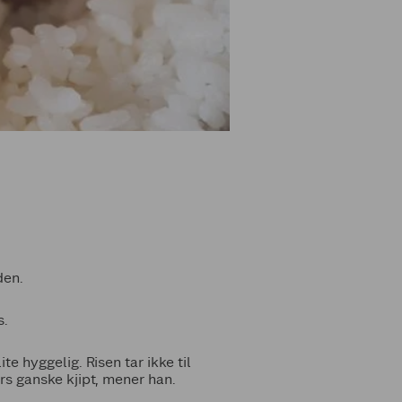
den.
s.
te hyggelig. Risen tar ikke til
ers ganske kjipt, mener han.