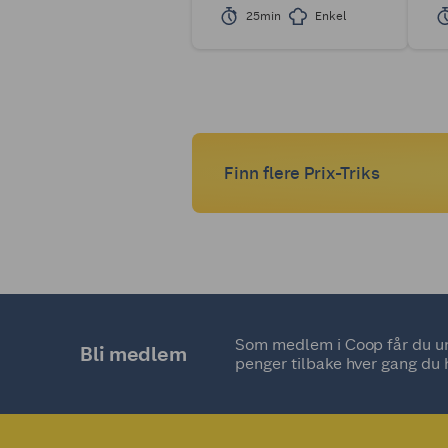
25min
Enkel
Finn flere Prix-Triks
Som medlem i Coop får du uni
Bli medlem
penger tilbake hver gang du 