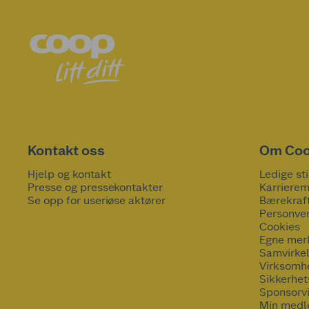
Kontakt oss
Om Co
Hjelp og kontakt
Ledige sti
Presse og pressekontakter
Karrierem
Se opp for useriøse aktører
Bærekraf
Personve
Cookies
Egne mer
Samvirke
Virksomh
Sikkerhe
Sponsorv
Min medl