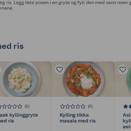
uftig ris. Legg hele posen i en gryte og fyll den med vann noen 
ornene.
ed ris
(0)
(0)
ask kyllinggryte
Kylling tikka
Asi
ed ris
masala med ris
kyl
øst