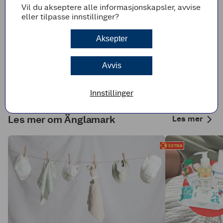
ingredienser, og de har tilgang til utearealer hvor de
Vil du akseptere alle informasjonskapsler, avvise
både kan beite og bevege seg fritt. På gårdene er
eller tilpasse innstillinger?
dyra oppdelt i mindre grupper, og bor i flere små
hus. Dette fører til nesten dobbelt så mye innendørs
Aksepter
plass som hos konvensjonelle aktører.
Änglamark er stolte over å kunne bruke
Avvis
leverandører med både hjerte for dyrevelferd, miljø
og lokalsamfunn.
Innstillinger
Les mer om Änglamark
Les mer