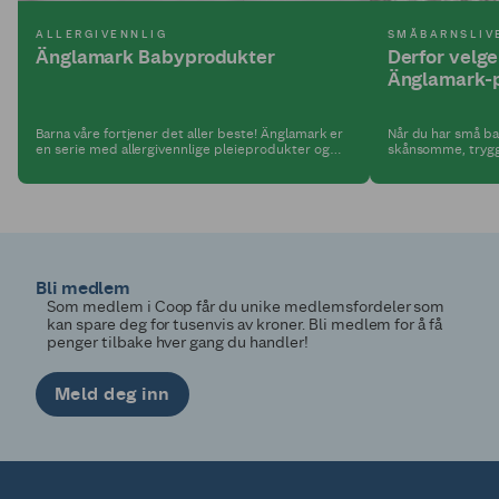
ALLERGIVENNLIG
SMÅBARNSLIV
Änglamark Babyprodukter
Derfor velg
Änglamark-
Barna våre fortjener det aller beste! Änglamark er
Når du har små ba
en serie med allergivennlige pleieprodukter og
skånsomme, trygg
økologiske matprodukter. Alt med tanke på at du
kjemikalier. Se et
som forelder kan ha én bekymring mindre.
Bli medlem
Som medlem i Coop får du unike medlemsfordeler som
kan spare deg for tusenvis av kroner. Bli medlem for å få
penger tilbake hver gang du handler!
Meld deg inn