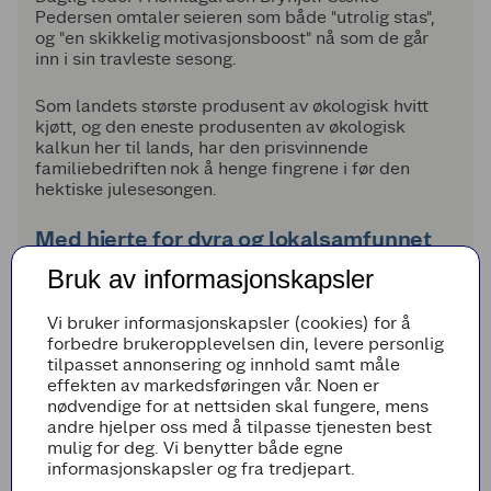
Pedersen omtaler seieren som både "utrolig stas",
og "en skikkelig motivasjonsboost" nå som de går
inn i sin travleste sesong.
Som landets største produsent av økologisk hvitt
kjøtt, og den eneste produsenten av økologisk
kalkun her til lands, har den prisvinnende
familiebedriften nok å henge fingrene i før den
hektiske julesesongen.
Med hjerte for dyra og lokalsamfunnet
Bruk av informasjonskapsler
Juryen har lagt vekt på Homlagardens engasjement
av lokalsamfunnet Norheimsund i Hardanger, der de
har involvert flere lokale gårder og skapt
Vi bruker informasjonskapsler (cookies) for å
arbeidsplasser.
forbedre brukeropplevelsen din, levere personlig
tilpasset annonsering og innhold samt måle
effekten av markedsføringen vår. Noen er
I tillegg er det fokus på trivsel, dyrevelferd og
nødvendige for at nettsiden skal fungere, mens
kvalitet i alle ledd. Dette noteres av juryen, som
andre hjelper oss med å tilpasse tjenesten best
kaller Homlagarden et forbilde for bransjen.
mulig for deg. Vi benytter både egne
informasjonskapsler og fra tredjepart.
Hos Homlagarden får dyra fôr av 100% økologiske