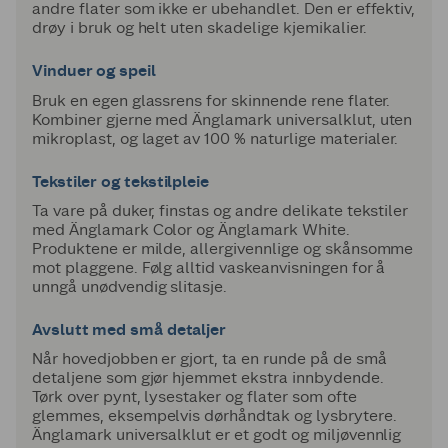
andre flater som ikke er ubehandlet. Den er effektiv,
drøy i bruk og helt uten skadelige kjemikalier.
Vinduer og speil
Bruk en egen glassrens for skinnende rene flater.
Kombiner gjerne med Änglamark universalklut, uten
mikroplast, og laget av 100 % naturlige materialer.
Tekstiler og tekstilpleie
Ta vare på duker, finstas og andre delikate tekstiler
med Änglamark Color og Änglamark White.
Produktene er milde, allergivennlige og skånsomme
mot plaggene. Følg alltid vaskeanvisningen for å
unngå unødvendig slitasje.
Avslutt med små detaljer
Når hovedjobben er gjort, ta en runde på de små
detaljene som gjør hjemmet ekstra innbydende.
Tørk over pynt, lysestaker og flater som ofte
glemmes, eksempelvis dørhåndtak og lysbrytere.
Änglamark universalklut er et godt og miljøvennlig