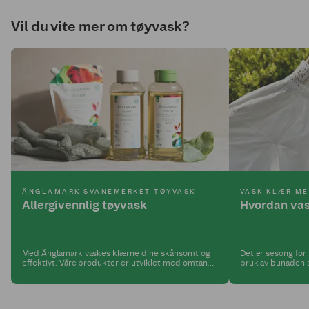
Vil du vite mer om tøyvask?
ÄNGLAMARK SVANEMERKET TØYVASK
VASK KLÆR M
Allergivennlig tøyvask
Hvordan vas
Med Änglamark vaskes klærne dine skånsomt og
Det er sesong for
effektivt. Våre produkter er utviklet med omtanke
bruk av bunaden s
for både helse og kropp, og er Svanemerket og
Både konfirmasjone
godkjent av Astma- og allergiforbundet.
Men har du husket