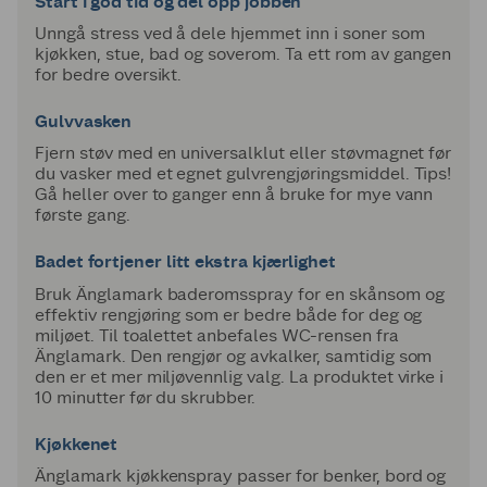
Start i god tid og del opp jobben
Unngå stress ved å dele hjemmet inn i soner som
kjøkken, stue, bad og soverom. Ta ett rom av gangen
for bedre oversikt.
Gulvvasken
Fjern støv med en universalklut eller støvmagnet før
du vasker med et egnet gulvrengjøringsmiddel. Tips!
Gå heller over to ganger enn å bruke for mye vann
første gang.
Badet fortjener litt ekstra kjærlighet
Bruk Änglamark baderomsspray for en skånsom og
effektiv rengjøring som er bedre både for deg og
miljøet. Til toalettet anbefales WC-rensen fra
Änglamark. Den rengjør og avkalker, samtidig som
den er et mer miljøvennlig valg. La produktet virke i
10 minutter før du skrubber.
Kjøkkenet
Änglamark kjøkkenspray passer for benker, bord og