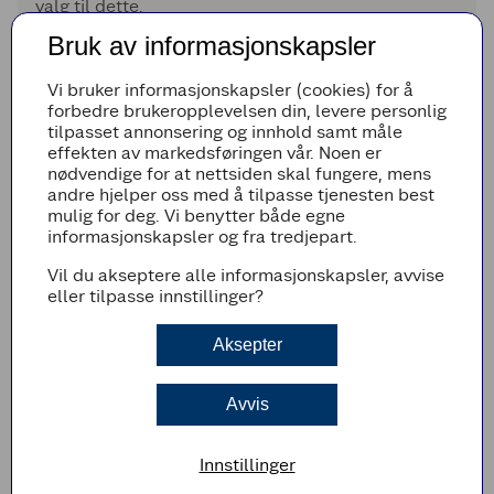
valg til dette.
Bruk av informasjonskapsler
Klesvask til våren
Vi bruker informasjonskapsler (cookies) for å
Klesvask hører også med, og det er ofte sensitive
forbedre brukeropplevelsen din, levere personlig
plagg som strømpebukser, dresskjorter og
tilpasset annonsering og innhold samt måle
penkjoler i syntetiske materialer som skal vaskes til
effekten av markedsføringen vår. Noen er
våren.
nødvendige for at nettsiden skal fungere, mens
andre hjelper oss med å tilpasse tjenesten best
mulig for deg. Vi benytter både egne
Kan jeg vaske strømpebukser i
informasjonskapsler og fra tredjepart.
vaskemaskinen?
Vil du akseptere alle informasjonskapsler, avvise
eller tilpasse innstillinger?
Hvordan vaske hvite
Aksepter
dresskjorter?
Avvis
Hva bør man vaske babyklær
Innstillinger
med?