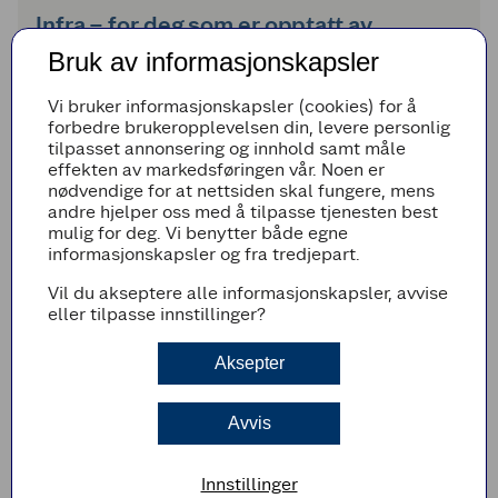
Infra – for deg som er opptatt av
oppussing og vedlikehold av hjemmet
Bruk av informasjonskapsler
Infra® dekker de fleste behov for deg som er ute
Vi bruker informasjonskapsler (cookies) for å
etter maling, beis og utstyr; beregnet til vedlikehold
forbedre brukeropplevelsen din, levere personlig
og oppussing – innendørs som utendørs. Enkel
tilpasset annonsering og innhold samt måle
påføring, varig beskyttelse, brukervennlighet og
effekten av markedsføringen vår. Noen er
smarte løsninger står sentralt i utviklingen av Infra®
nødvendige for at nettsiden skal fungere, mens
produktene.
andre hjelper oss med å tilpasse tjenesten best
mulig for deg. Vi benytter både egne
informasjonskapsler og fra tredjepart.
Vil du akseptere alle informasjonskapsler, avvise
eller tilpasse innstillinger?
Infra produkter
Vi leverer både interiørmaling og eksteriørmaling. I tillegg
Aksepter
har vi flere produkter innenfor rengjøring og flere gode
maleverktøy. Se også på vår Frisk Pust serie rettet mot det
gode inneklima.
Avvis
Se produktene
Innstillinger