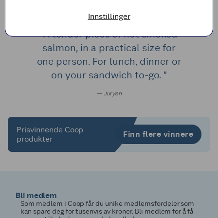
Innstillinger
“A tender piece of hot smoked
salmon, in a practical size for
one person. For lunch, dinner or
on your sandwich to-go. ”
— Juryen
Prisvinnende Coop
Finn flere vinnere
produkter
Bli medlem
Som medlem i Coop får du unike medlemsfordeler som
kan spare deg for tusenvis av kroner. Bli medlem for å få