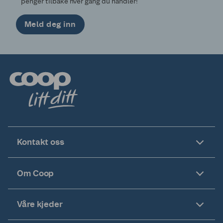
penger tilbake hver gang du handler!
Meld deg inn
Kontakt oss
Om Coop
Våre kjeder