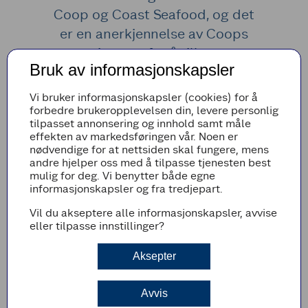
Coop og Coast Seafood, og det
er en anerkjennelse av Coops
innsats for å tilby
Bruk av informasjonskapsler
høykvalitetsprodukter til våre
kunder og medlemmer ”
Vi bruker informasjonskapsler (cookies) for å
forbedre brukeropplevelsen din, levere personlig
— Dorthe Gill Brudvik, direktør for egne merkevarer i Coop Norge
tilpasset annonsering og innhold samt måle
effekten av markedsføringen vår. Noen er
nødvendige for at nettsiden skal fungere, mens
andre hjelper oss med å tilpasse tjenesten best
Dette er hva juryen sa:
mulig for deg. Vi benytter både egne
informasjonskapsler og fra tredjepart.
Juryen beskriver Coop Fra Havet Varmrøkt
Krydderlaks 125g på følgende måte:
Vil du akseptere alle informasjonskapsler, avvise
eller tilpasse innstillinger?
Virkelig fin smak og konsistens
God smak og innpakning
Aksepter
Jeg liker «mat for 1»-konseptet
Dette produktet scorer 10/10 for smak og
konsistens, godt utført!
Avvis