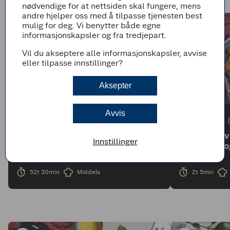
nødvendige for at nettsiden skal fungere, mens
andre hjelper oss med å tilpasse tjenesten best
mulig for deg. Vi benytter både egne
informasjonskapsler og fra tredjepart.
Vil du akseptere alle informasjonskapsler, avvise
eller tilpasse innstillinger?
Aksepter
Avvis
(2)
Langtidsstekt Dry Aged ribbe med
Lutefisk i o
Innstillinger
ribbesaus
ertestuing o
52t 30min
Middels
2t 5min