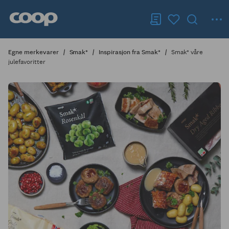
Egne merkevarer
Smak*
Inspirasjon fra Smak*
Smak* våre
julefavoritter