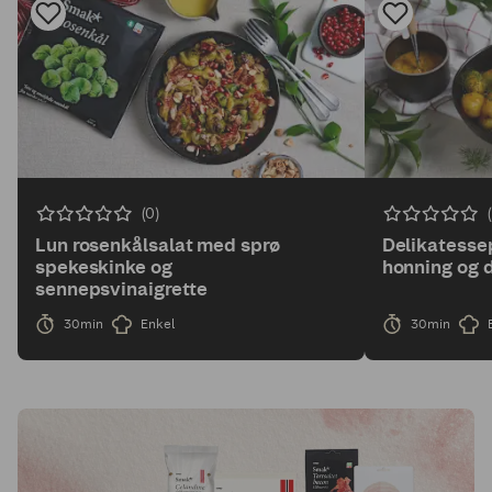
(0)
Lun rosenkålsalat med sprø
Delikatesse
spekeskinke og
honning og d
sennepsvinaigrette
30min
Enkel
30min