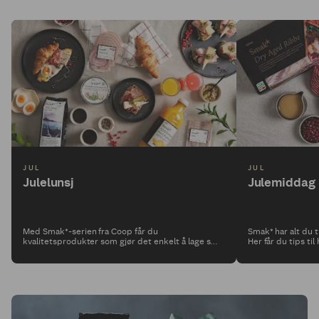
JUL
JUL
Julelunsj
Julemiddag
Med Smak*-serien fra Coop får du
Smak* har alt du t
kvalitetsprodukter som gjør det enkelt å lage små
Her får du tips ti
retter som både ser delikate ut og smaker
julemiddagen, og 
fantastisk. Her får du tips til 3 delikate snitter som
julematen.
passer perfekt til julelunsj, og alle julens
koldtbord.