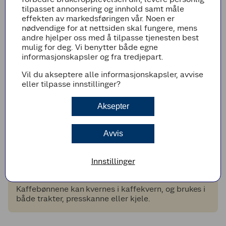
med rund kropp og lang ettersmak.
tilpasset annonsering og innhold samt måle
effekten av markedsføringen vår. Noen er
nødvendige for at nettsiden skal fungere, mens
Smak* Lungo Dark
- en kraftig og aromatisk kaffe
andre hjelper oss med å tilpasse tjenesten best
med preg av sjokolade og kakao. Den har en fyldig
mulig for deg. Vi benytter både egne
kropp med lav syrlighet, og markant bitter
informasjonskapsler og fra tredjepart.
avslutning.
Vil du akseptere alle informasjonskapsler, avvise
For deg som vil kverne kaffen selv
eller tilpasse innstillinger?
Smak* Etiopia,
hele bønner
- en fyldig
Aksepter
arabicakaffe, dyrket i hjertet av Etiopias Rift Valley.
Her gir ideelle forhold og småbøndenes "hagekaffe"
enestående smak og kvalitet.
Avvis
Smak* Colombia,
hele bønner
- av typen Castillo,
Colombia, Typica og Bourbon er vasket og gir en ren
Innstillinger
og balansert kopp med tydelig opprinnelse.
Kaffebønnene kan kvernes i kaffekvern, og brukes i
både trakter, presskanne eller kjele.