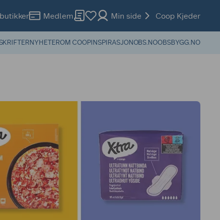
butikker
Medlem
Min side
Coop Kjeder
SKRIFTER
NYHETER
OM COOP
INSPIRASJON
OBS.NO
OBSBYGG.NO