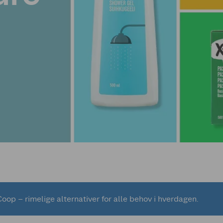
oop – rimelige alternativer for alle behov i hverdagen.