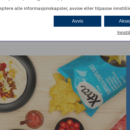
eptere alle informasjonskapsler, avvise eller tilpasse innstill
Avvis
Akse
Innsti