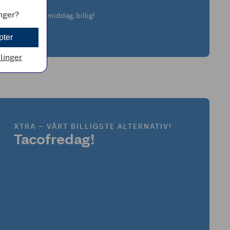
inger?
God pølsemiddag, billig!
pter
llinger
XTRA – VÅRT BILLIGSTE ALTERNATIV!
Tacofredag!