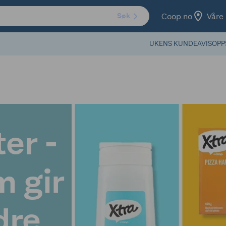
Coop.no
Våre 
Søk
UKENS KUNDEAVIS
OPP
er -
m gir
dre