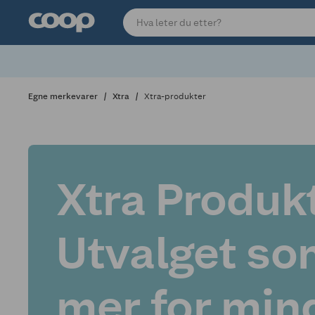
Egne merkevarer
Xtra
Xtra-produkter
Xtra Produkt
Utvalget so
mer for min