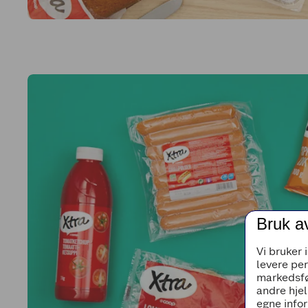
Bruk a
Vi bruker 
levere pe
markedsfø
andre hjel
egne infor