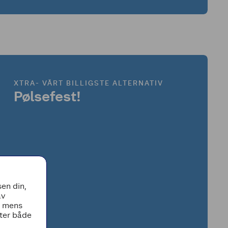
XTRA- VÅRT BILLIGSTE ALTERNATIV
Pølsefest!
en din,
av
, mens
tter både