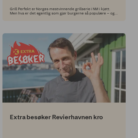
Grill Perfekt er Norges mestvinnende grillserie i NM i kjøtt.
Men hva er det egentlig som gjør burgerne så populære – og
smaken så god? Vi tok turen til Fatland Ølen på Vestlandet for
å finne svar.
Extra besøker Revierhavnen kro