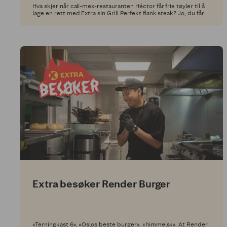
Hva skjer når cali-mex-restauranten Héctor får frie tøyler til å
lage en rett med Extra sin Grill Perfekt flank steak? Jo, du får
en leken tacorett full av deilige smaker.
Extra besøker Render Burger
«Terningkast 6», «Oslos beste burger», «himmelsk». At Render