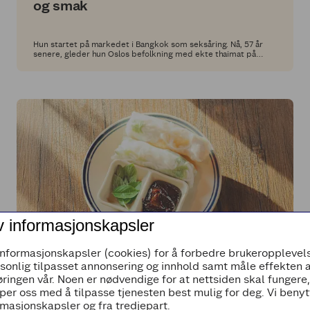
og smak
Hun startet på markedet i Bangkok som seksåring. Nå, 57 år
senere, gleder hun Oslos befolkning med ekte thaimat på
restauranten Nam Fah.
v informasjonskapsler
informasjonskapsler (cookies) for å forbedre brukeropplevels
rsonlig tilpasset annonsering og innhold samt måle effekten 
EXTRA BESØKER
ringen vår. Noen er nødvendige for at nettsiden skal fungere
Fra Saigon til Sagene
per oss med å tilpasse tjenesten best mulig for deg. Vi beny
masjonskapsler og fra tredjepart.