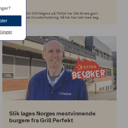
inger?
Med over 100 000 følgere på TikTok har Ole Sirnes gjort
hverdagsmat til underholdning. Nå har han tatt med seg
pter
matgleden inn i Middagsdisken og laget fem retter som viser
at god smak ikke trenger å være komplisert.
llinger
Slik lages Norges mestvinnende
burgere fra Grill Perfekt