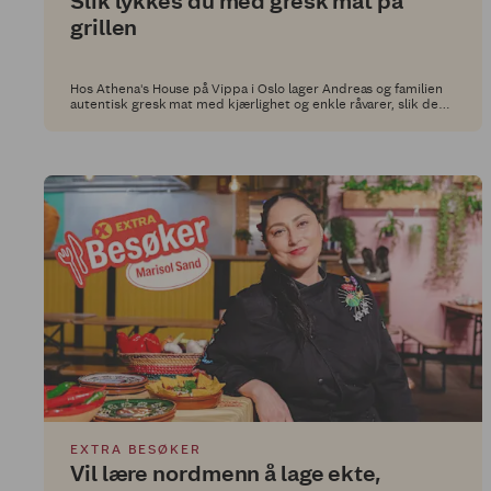
Slik lykkes du med gresk mat på
grillen
Hos Athena's House på Vippa i Oslo lager Andreas og familien
autentisk gresk mat med kjærlighet og enkle råvarer, slik de
alltid har gjort i hjemlandet Hellas. I Middagsdisken hos Extra
deler de nå sine beste tips til hvordan du kan lykkes med
gresk mat hjemme.
EXTRA BESØKER
Vil lære nordmenn å lage ekte,