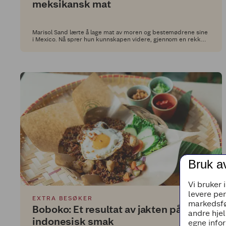
meksikansk mat
Marisol Sand lærte å lage mat av moren og bestemødrene sine
i Mexico. Nå sprer hun kunnskapen videre, gjennom en rekke
autentiske og smakfulle retter i Middagsdisken hos Extra.
Bruk a
Vi bruker 
levere pe
EXTRA BESØKER
markedsfø
Boboko: Et resultat av jakten på ekte
andre hjel
indonesisk smak
egne infor