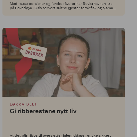
Med rause porsjoner og ferske råvarer har Revierhavnen kro
på Hovedøya i Oslo servert sultne gjester fersk fisk og sjømat i
over 100 år. Nå har vi utfordret dem til å utvikle en ny rett med
et Grill Perfekt-produkt som hovedingrediens, og her får du
oppskriften!
LØKKA DELI
Gi ribberestene nytt liv
At det blir ribbe til overs etter julemiddagen er like sikkert