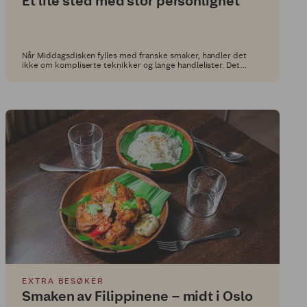
Et lite sted med stor personlighet
Når Middagsdisken fylles med franske smaker, handler det
ikke om kompliserte teknikker og lange handlelister. Det
handler om mat som er enkel å lage, god å spise og som gir litt
ekstra kos rundt middagsbordet.
EXTRA BESØKER
Smaken av Filippinene – midt i Oslo