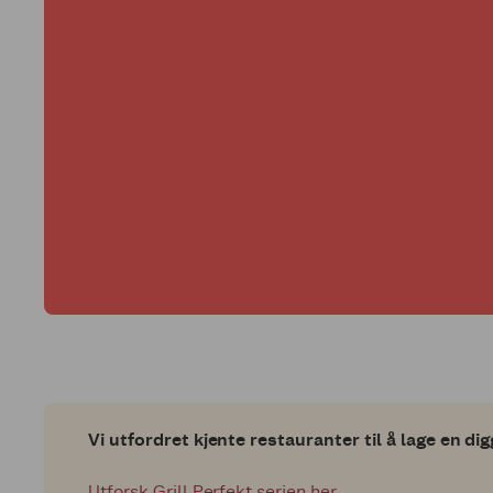
Vi utfordret kjente restauranter til å lage en di
Utforsk Grill Perfekt serien her