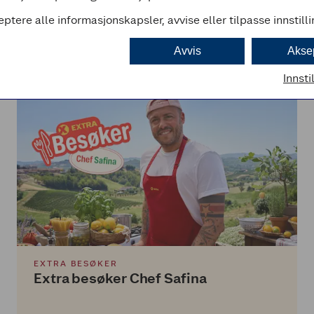
eptere alle informasjonskapsler, avvise eller tilpasse innstill
Når du går inn døra hos District 4, er det ikke bare duften som
treffer deg, det er en hel kultur. Bak restauranten står en
Avvis
Akse
familie med røtter i Ho Chi Minh City og et brennende ønske
om å dele ekte vietnamesisk matkultur med Oslo.
Innsti
EXTRA BESØKER
Extra besøker Chef Safina