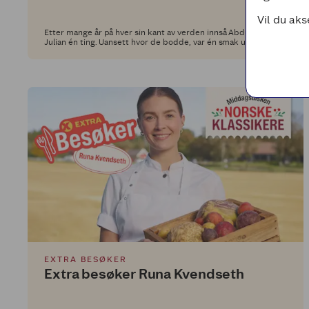
Vil du aks
Etter mange år på hver sin kant av verden innså Abdul og
Julian én ting. Uansett hvor de bodde, var én smak umulig å
finne: den ekte indonesiske street food-smaken de hadde
vokst opp med.
EXTRA BESØKER
Extra besøker Runa Kvendseth