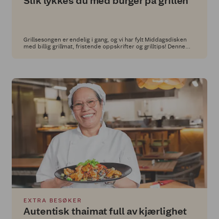
Slik lykkes du med burger på grillen
Grillsesongen er endelig i gang, og vi har fylt Middagsdisken
med billig grillmat, fristende oppskrifter og grilltips! Denne
gangen har vi besøkt Alex Ryan og Lee Harvey for inspirasjon.
De står bak suksessfulle restauranter som Render Burger, Hot
Temper og Mucho Mas i Oslo, og er spesielt kjent for
uimotståelige burgere og smakskombinasjoner med det lille
ekstra, som løfter grillmåltidet.
EXTRA BESØKER
Autentisk thaimat full av kjærlighet