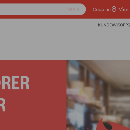
Coop.no
Våre 
Søk
KUNDEAVIS
OPPS
DRER
R