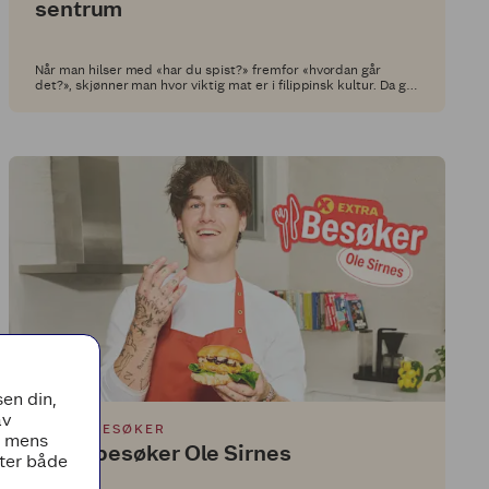
sentrum
Når man hilser med «har du spist?» fremfor «hvordan går
det?», skjønner man hvor viktig mat er i filippinsk kultur. Da gir
det også mening at restauranten heter Kain, som betyr «å
spise».
en din,
av
EXTRA BESØKER
, mens
Extra besøker Ole Sirnes
tter både