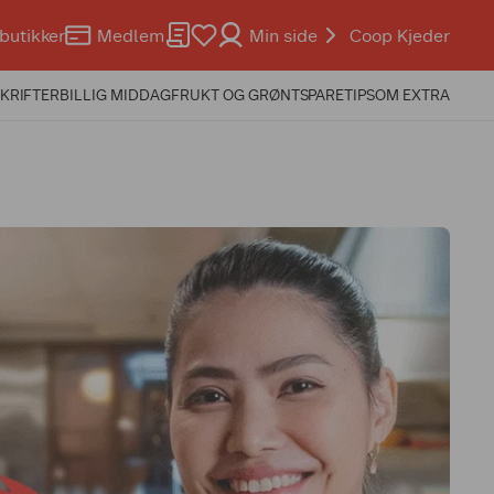
butikker
Medlem
Min side
Coop Kjeder
KRIFTER
BILLIG MIDDAG
FRUKT OG GRØNT
SPARETIPS
OM EXTRA