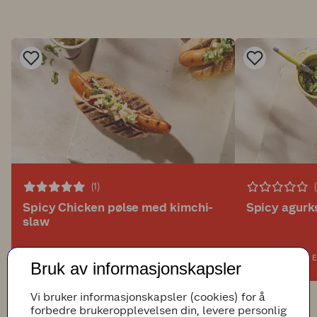
(1)
Spicy Chicken pølse med kimchi-
Spicy agurk
slaw
20min
Enkel
10min
E
Bruk av informasjonskapsler
Vi bruker informasjonskapsler (cookies) for å
forbedre brukeropplevelsen din, levere personlig