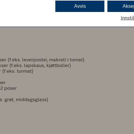
Avvis
Akse
AGLIGVARER TIL 7 DAGER
Innsti
ser (f.eks. leverpostei, makrell i tomat)
kser (f.eks. lapskaus, kjøttboller)
r (f.eks. turmat)
ker
: 2 poser
ks. grøt, middagsglass)