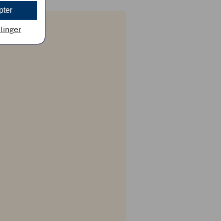
pter
llinger