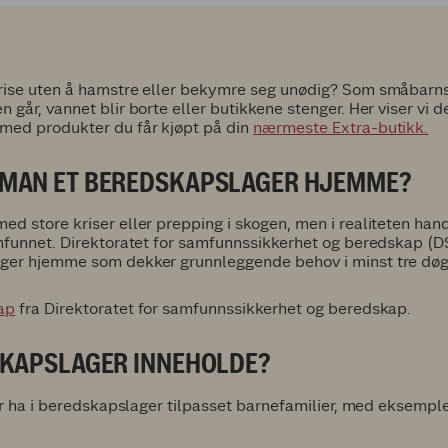
ise uten å hamstre eller bekymre seg unødig? Som småbarnsfo
går, vannet blir borte eller butikkene stenger. Her viser vi 
med produkter du får kjøpt på din
nærmeste Extra-butikk.
 MAN ET BEREDSKAPSLAGER HJEMME?
 store kriser eller prepping i skogen, men i realiteten handl
mfunnet. Direktoratet for samfunnssikkerhet og beredskap (DS
ger hjemme som dekker grunnleggende behov i minst tre dø
ap
fra Direktoratet for samfunnssikkerhet og beredskap.
SKAPSLAGER INNEHOLDE?
ør ha i beredskapslager tilpasset barnefamilier, med eksempl