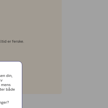
ltid er ferske.
en din,
av
, mens
tter både
inger?