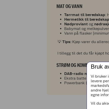
MAT OG VANN
Tørrmat til beredskap
: 
Hermetikk til beredska
Nødproviant
og
nødrasj
Babymat og melkepulver
Vann på flasker (minimum
💡
Tips:
Kjøp varer du allerede
I tillegg til det du får kjøpt 
STRØM OG KOMMUNIKASJO
Bruk a
DAB-radio med batteri –
Vi bruker 
Ekstra batterier (AA og 
levere pe
Powerbank (helst solcel
markedsfø
andre hjel
egne infor
Vil du aks