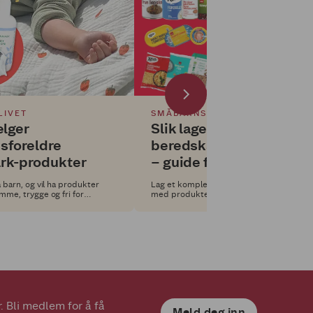
LIVET
SMÅBARNSLIVET
elger
Slik lager du et
sforeldre
beredskapslager hjemm
rk-produkter
– guide for
småbarnsforeldre
 barn, og vil ha produkter
Lag et komplett beredskapslager hjemm
me, trygge og fri for
med produkter fra Extra. Se liste, tips og
emikalier. Se etter
for småbarnsforeldre – og vær forberedt
Extra.
 Bli medlem for å få 
Meld deg inn