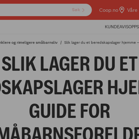
Coop.no
Våre 
Søk
KUNDEAVIS
OPPS
enklere og rimeligere småbarnsliv
Slik lager du et beredskapslager hjemme –
SLIK LAGER DU ET
DSKAPSLAGER HJE
GUIDE FOR
MÅBARNSFORELD