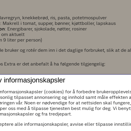
Havregryn, knekkebrød, ris, pasta, potetmospulver
p
: Makrell i tomat, supper, bønner, kjøttboller, lapskaus
on
: Energibarer, sjokolade, nøtter, rosiner
 om aktuelt
 9 liter per person)
 bruker og rotér dem inn i det daglige forbruket, slik at de al
hos Extra er det anbefalt å ha følgende tilgjengelig:
N
v informasjonskapsler
 viktig i beredskap
dersom mobilnettet svikter
informasjonskapsler (cookies) for å forbedre brukeropplevels
AAA)
rsonlig tilpasset annonsering og innhold samt måle effekten 
ledrevet)
ringen vår. Noen er nødvendige for at nettsiden skal fungere
per oss med å tilpasse tjenesten best mulig for deg. Vi beny
masjonskapsler og fra tredjepart.
eptere alle informasjonskapsler, avvise eller tilpasse innstill