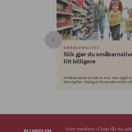
SMÅBARNSLIVET
Slik gjør du småbarnsliv
litt billigere
Småbarnslivet er fullt av kos, men også e
del utgifter. Heldigvis finnes det enkle m
å gjøre hverdagen litt billigere – spesielt
du handler hos Extra!
Som medlem i Coop får du unik
BLI MEDLEM