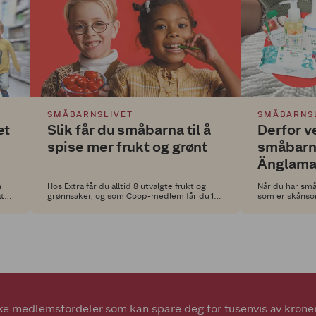
SMÅBARNSLIVET
SMÅBARNS
et
Slik får du småbarna til å
Derfor v
spise mer frukt og grønt
småbarn
Änglama
n
Hos Extra får du alltid 8 utvalgte frukt og
Når du har små
åter
grønnsaker, og som Coop-medlem får du 11
som er skånsom
 om
% bonus på alt av frukt og grønt. Men billig
unødvendige kj
betyr ikke at barna spiser det. Her er noen
Änglamark hos 
smarte triks for å gjøre frukt og grønt mer
spennende!
e medlemsfordeler som kan spare deg for tusenvis av kroner.