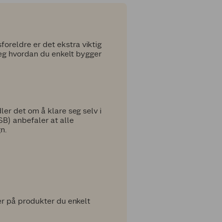
reldre er det ekstra viktig
deg hvordan du enkelt bygger
er det om å klare seg selv i
B) anbefaler at alle
gn.
er på produkter du enkelt