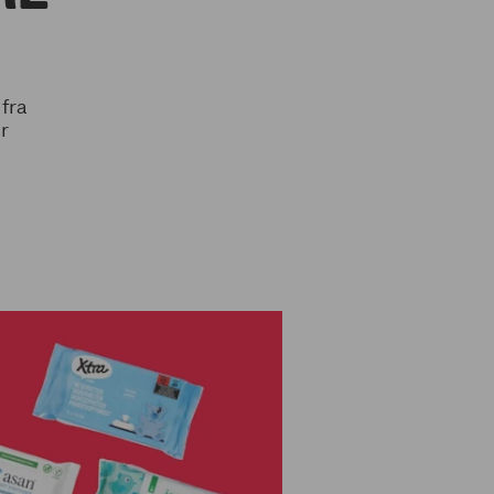
fra
r