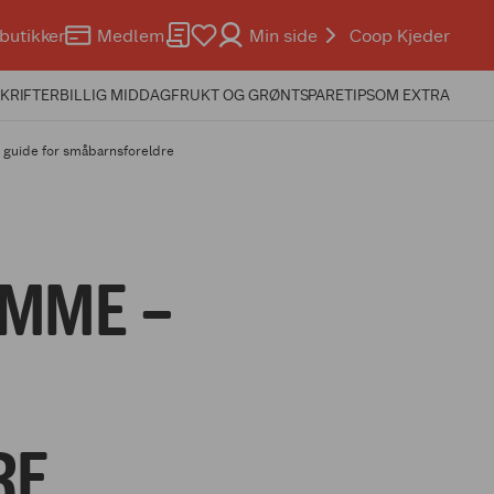
butikker
Medlem
Min side
Coop Kjeder
KRIFTER
BILLIG MIDDAG
FRUKT OG GRØNT
SPARETIPS
OM EXTRA
 guide for småbarnsforeldre
MME –
RE