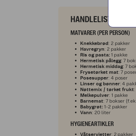
HANDLELISTE FOR D
MATVARER (PER PERSON)
Knekkebrød
: 2 pakker
Havregryn
: 2 pakker
Ris og pasta:
1 pakke
Hermetisk pålegg
: 7 bok
Hermetisk middag
: 7 bo
Frysetørket mat
: 7 pose
Posesupper
: 4 poser
Linser og bønner
: 4 pak
Nøttemix / tørket frukt
Melkepulver
: 1 pakke
Barnemat
: 7 bokser (f.e
Babygrøt:
1-2 pakker
Vann
: 20 liter
HYGIENEARTIKLER
Våtservietter
: 2 pakker