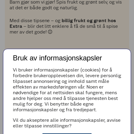
Barn gjør som vi gjør! Spis frukt og grønt selv, og vis
at det er både godt og naturlig.
Med disse tipsene – og
billig frukt og grønt hos
Extra
– blir det litt enklere å få de små til å spise
mer av det gode! 😊
Bruk av informasjonskapsler
Vi bruker informasjonskapsler (cookies) for å
forbedre brukeropplevelsen din, levere personlig
tilpasset annonsering og innhold samt måle
effekten av markedsføringen vår. Noen er
nødvendige for at nettsiden skal fungere, mens
andre hjelper oss med å tilpasse tjenesten best
mulig for deg. Vi benytter både egne
informasjonskapsler og fra tredjepart.
Vil du akseptere alle informasjonskapsler, avvise
eller tilpasse innstillinger?