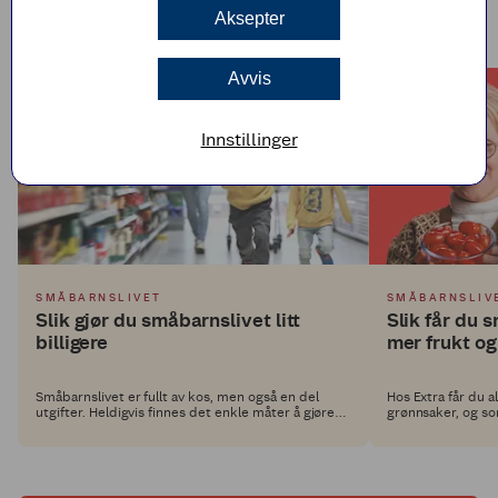
Aksepter
SMÅBARNSLIVET
Flere sparetips
Avvis
Innstillinger
SMÅBARNSLIVET
SMÅBARNSLIV
Slik gjør du småbarnslivet litt
Slik får du 
billigere
mer frukt og
Småbarnslivet er fullt av kos, men også en del
Hos Extra får du al
utgifter. Heldigvis finnes det enkle måter å gjøre
grønnsaker, og s
hverdagen litt billigere – spesielt om du handler
bonus på alt av fr
hos Extra!
ikke at barna spiser det. Her er noen smarte triks
for å gjøre frukt