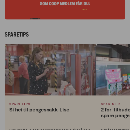
SPARETIPS
SPARETIPS
SPAR MER
Si hei til pengesnakk-Lise
2 for-tilbud
spare penge
Lise Vermelid er superspareren som elsker å dele
Det finnes mange