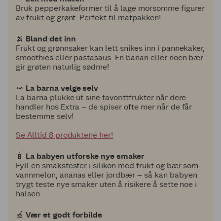
Bruk pepperkakeformer til å lage morsomme figurer
av frukt og grønt. Perfekt til matpakken!
🍌
Bland det inn
Frukt og grønnsaker kan lett snikes inn i pannekaker,
smoothies eller pastasaus. En banan eller noen bær
gir grøten naturlig sødme!
🥕
La barna velge selv
La barna plukke ut sine favorittfrukter når dere
handler hos Extra – de spiser ofte mer når de får
bestemme selv!
Se Alltid 8 produktene her!
🍼
La babyen utforske nye smaker
Fyll en smakstester i silikon med frukt og bær som
vannmelon, ananas eller jordbær – så kan babyen
trygt teste nye smaker uten å risikere å sette noe i
halsen.
🍏
Vær et godt forbilde