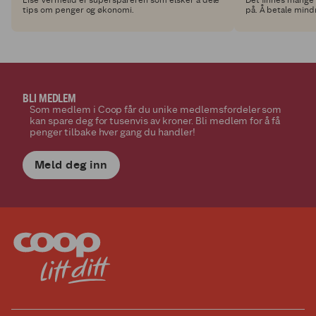
tips om penger og økonomi.
på. Å betale mind
være den aller be
gang du handler!
BLI MEDLEM
Som medlem i Coop får du unike medlemsfordeler som
kan spare deg for tusenvis av kroner. Bli medlem for å få
penger tilbake hver gang du handler!
Meld deg inn