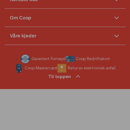
Om Coop
Våre kjeder
Garantert Fornøyd
Coop Bedriftskort
Coop Mastercard
Retur av elektronisk avfall
Til toppen