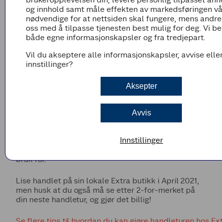
er det flere ting som må på plass. Å legge en plan
og innhold samt måle effekten av markedsføringen vå
for middager, matpakker og andre måltider
nødvendige for at nettsiden skal fungere, mens andre
fremover er nummer en. Så er det lurt å fylle opp
oss med å tilpasse tjenesten best mulig for deg. Vi b
skapene med sånt man stadig trenger.
både egne informasjonskapsler og fra tredjepart.
Og her kommer 2 for-tilbudene inn igjen. Det er 2 for
Vil du akseptere alle informasjonskapsler, avvise elle
på kaffe, dopapir, pasta, de digge smak-juicene,
innstillinger?
ferdigpizza, frosne bær og mye mer. Handler du 2
med en gang istedenfor å kjøpe en og en sparer du
Aksepter
penger.
Bortsett fra melk, som har begrenset holdbarhet
Avvis
har jeg kun sett 2 for-merket på varer som holder
seg lenge. Det gjør at det er perfekt å benytte seg
Innstillinger
av muligheten til å spare penger samtidig som man
får fylt opp skuffer og skap med ting vi alltid har
bruk for.
Lise handlet på sin lokale Extra butikk i April 2021,
men husk at du også må se etter 2-for-merket på
din neste handletur, og gjør det billig!
Se flere tips til hvordan du kan gjøre handleturen hos Ex