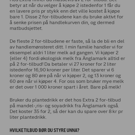
betyr at når du velger å kjøpe 2 istedenfor 1 får du
en lavere pris pr stykk enn det ville kostet å kjøpe
bare 1. Disse 2 for-tilbudene kan du bruke aktivt for
å senke prisen på handlekurven din, og dermed
matbudsjettet.
De fleste 2 for-tilbudene er faste, så la de bli en del
av handlemønsteret ditt. I min familie handler vi for
eksempel aldri 1 liter melk ad gangen. Vi kjøper 2
(eller 4) fordi økologisk melk fra Änglamark alltid er
på 2 for-tilbud! Da betaler vi 27 kroner for 2 liter
istedenfor 16,90 kroner per liter. Det sparer vi 6
kroner og 80 øre på når vi kjøper 2, og 13 kroner og
60 øre når vi kjøper 4. For oss som bruker mye melk
er det over 1 000 kroner spart i året. Bare på melk!
Bruker du plantedrikk er det hos Extra 2 for-tilbud
på mandel-,ris- og soyadrikk fra Änglamark også.
Det koster 35 for 2, så der kan du spare over 8 kr pr
liter plantedrikk.
HVILKE TILBUD BØR DU STYRE UNNA?