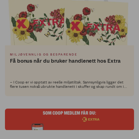
MILJØVENNLIG OG BESPARENDE
Få bonus når du bruker handlenett hos Extra
– I Coop er vi opptatt av reelle miljøtiltak. Sannsynligvis ligger det
flere tusen nokså ubrukte handlenett i skuffer og skap rundt om i
landet. Coop ønsker at handlenettene folk kjøper skal bli brukt, og
vi gir derfor medlemmene 1 krone i gjenbruksbonus når de
gjenbruker nettene.