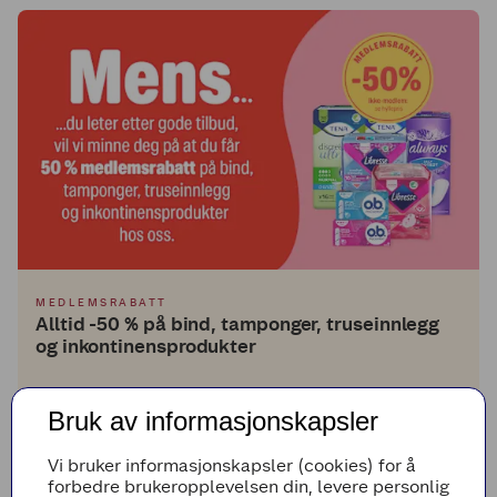
MEDLEMSRABATT
Alltid -50 % på bind, tamponger, truseinnlegg
og inkontinensprodukter
Skann Coop medlemsapp eller medlemskortet ditt i kassa og gjør
Bruk av informasjonskapsler
bind, tamponger, truseinnlegg og inkontinensprodukter billig hos
Extra!
Vi bruker informasjonskapsler (cookies) for å
forbedre brukeropplevelsen din, levere personlig