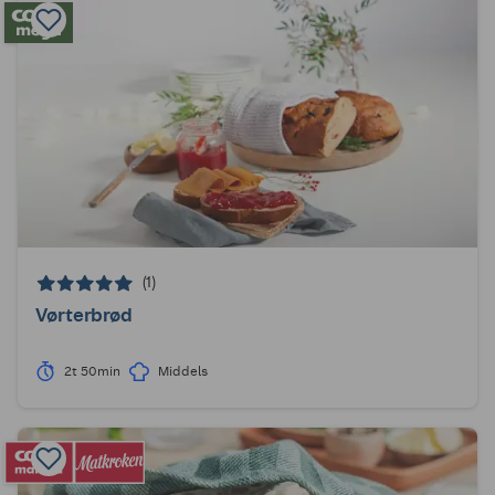
(1)
Vørterbrød
2t 50min
Middels