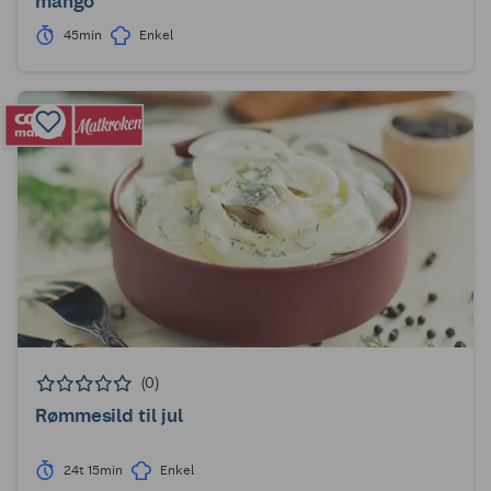
mango
45min
Enkel
(0)
Rømmesild til jul
24t 15min
Enkel