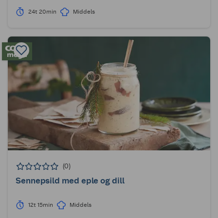
24t 20min
Middels
(0)
Sennepsild med eple og dill
12t 15min
Middels