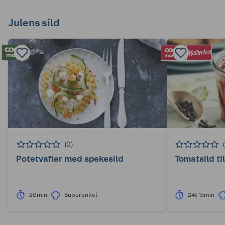
Julens sild
(0)
Potetvafler med spekesild
Tomatsild til
20min
Superenkel
24t 15min