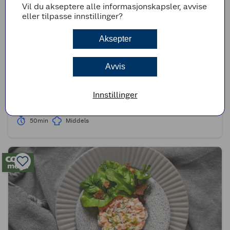
Vil du akseptere alle informasjonskapsler, avvise
eller tilpasse innstillinger?
Aksepter
Avvis
(0)
Stekt torsk med bacon, mynte & rødbete- og
Innstillinger
potetpuré
50min
Middels