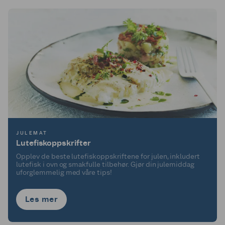
JULEMAT
Lutefiskoppskrifter
Opplev de beste lutefiskoppskriftene for julen, inkludert
lutefisk i ovn og smakfulle tilbehør. Gjør din julemiddag
uforglemmelig med våre tips!
Les mer