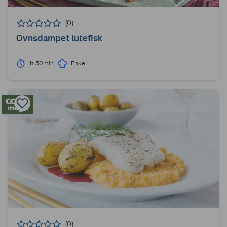
(0)
Ovnsdampet lutefisk
1t 50min
Enkel
(0)