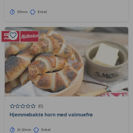
55min
Enkel
(0)
Hjemmebakte horn med valmuefrø
2t 12min
Enkel