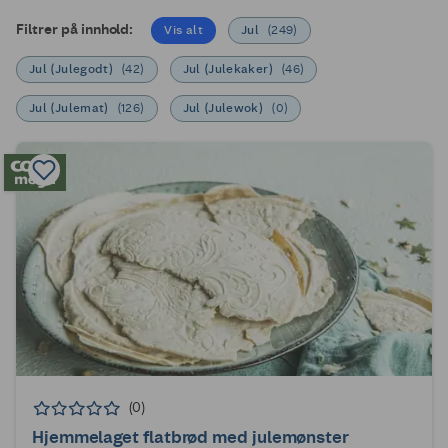
Filtrer på innhold:
Vis alt
Jul
(
249
)
Jul (Julegodt)
(
42
)
Jul (Julekaker)
(
46
)
Jul (Julemat)
(
126
)
Jul (Julewok)
(
0
)
(0)
Hjemmelaget flatbrød med julemønster