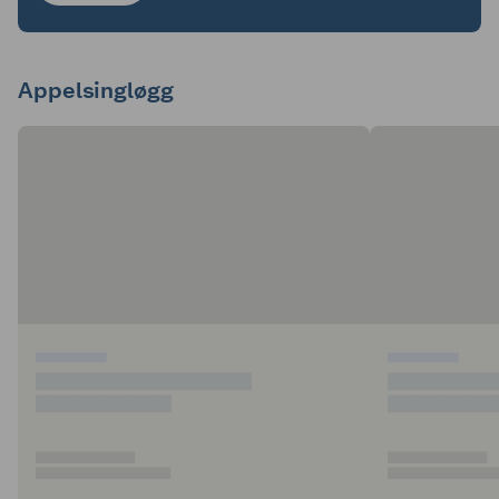
Appelsingløgg
▆▆▆▆▆▆▆▆▆
▆▆▆▆▆▆▆▆▆
▆▆▆▆▆▆▆▆▆▆▆▆▆▆▆▆

▆▆▆▆▆▆▆▆
▆▆▆▆▆▆▆▆▆▆
▆▆▆▆▆▆▆▆
▆▆▆▆▆▆▆▆▆▆▆

▆▆▆▆▆▆▆▆▆▆▆

▆▆▆▆▆▆▆▆▆▆▆▆▆▆▆
▆▆▆▆▆▆▆▆▆▆▆▆