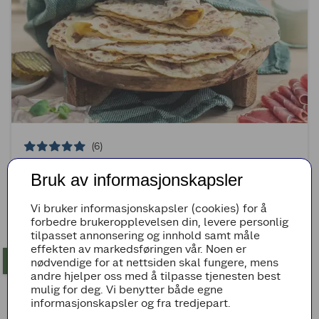
(6)
Hjemmelagde potetlefser for nybegynnere
Bruk av informasjonskapsler
1t 30min
Middels
Vi bruker informasjonskapsler (cookies) for å
forbedre brukeropplevelsen din, levere personlig
tilpasset annonsering og innhold samt måle
effekten av markedsføringen vår. Noen er
nødvendige for at nettsiden skal fungere, mens
andre hjelper oss med å tilpasse tjenesten best
mulig for deg. Vi benytter både egne
informasjonskapsler og fra tredjepart.