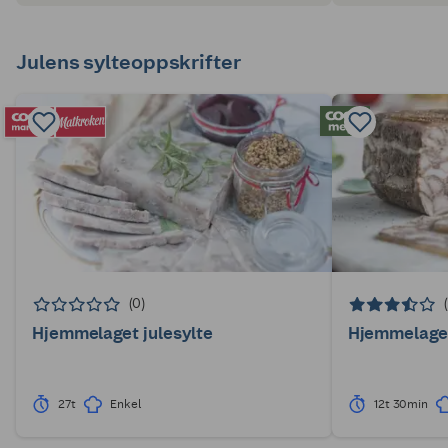
Julens sylteoppskrifter
(0)
Hjemmelaget julesylte
Hjemmelaget
27t
Enkel
12t 30min