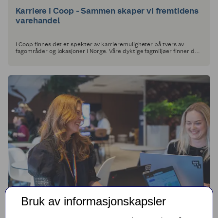
Karriere i Coop - Sammen skaper vi fremtidens
varehandel
I Coop finnes det et spekter av karrieremuligheter på tvers av
fagområder og lokasjoner i Norge. Våre dyktige fagmiljøer finner du
nemlig spredt utover det norske land.
Bruk av informasjonskapsler
COOP DIGITAL & TECHNOLOGY
Building the future of personalised customer