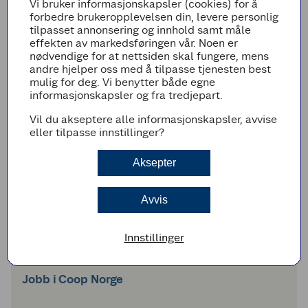
Vi bruker informasjonskapsler (cookies) for å
experiences for 2.7 million members
forbedre brukeropplevelsen din, levere personlig
tilpasset annonsering og innhold samt måle
At Coop Norway, we are making a long-term investment in
effekten av markedsføringen vår. Noen er
personalisation, not as a campaign tactic but as a core capability
nødvendige for at nettsiden skal fungere, mens
that will shape how our 2.7 million members experience Coop
andre hjelper oss med å tilpasse tjenesten best
across channels, brands and moments that matter.
mulig for deg. Vi benytter både egne
informasjonskapsler og fra tredjepart.
Vil du akseptere alle informasjonskapsler, avvise
eller tilpasse innstillinger?
Aksepter
Avvis
Innstillinger
Jobb i Coop Norge