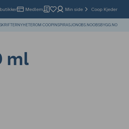
butikker
Medlem
Min side
Coop Kjeder
SKRIFTER
NYHETER
OM COOP
INSPIRASJON
OBS.NO
OBSBYGG.NO
0 ml