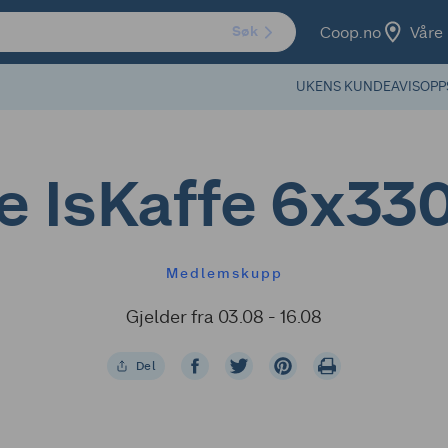
Coop.no
Våre 
Søk
UKENS KUNDEAVIS
OPP
e IsKaffe 6x33
Medlemskupp
Gjelder fra 03.08 - 16.08
Del