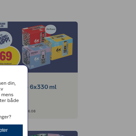
EDLEMSKUPP
en din,
ine IsKaffe 6x330 ml
av
, mens
tter både
lder fra 03.08 - 16.08
inger?
pter