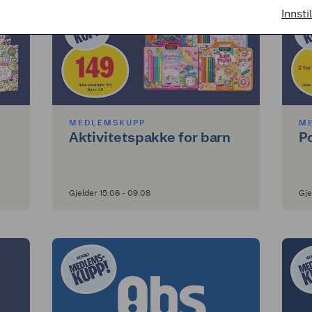
Innsti
MEDLEMSKUPP
M
Aktivitetspakke for barn
P
Gjelder 15.06 - 09.08
Gje