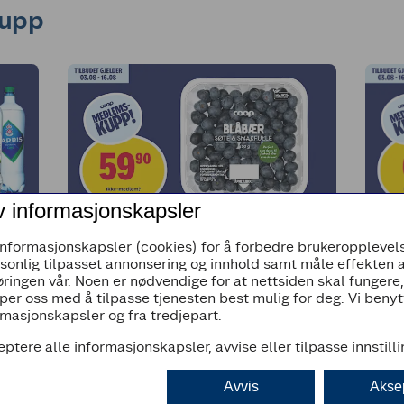
kupp
v informasjonskapsler
MEDLEMSKUPP
M
informasjonskapsler (cookies) for å forbedre brukeropplevels
er
Blåbær
T
rsonlig tilpasset annonsering og innhold samt måle effekten 
ringen vår. Noen er nødvendige for at nettsiden skal fungere
per oss med å tilpasse tjenesten best mulig for deg. Vi beny
masjonskapsler og fra tredjepart.
Gjelder fra 03.08 - 16.08
Gje
eptere alle informasjonskapsler, avvise eller tilpasse innstill
Avvis
Akse