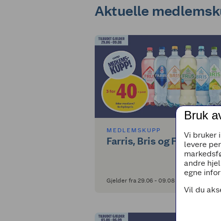
Aktuelle medlems
Bruk a
MEDLEMSKUPP
Vi bruker 
Farris, Bris og Frus 1,5 lit
levere pe
markedsfø
andre hjel
egne infor
Gjelder fra 29.06 - 09.08
Vil du aks