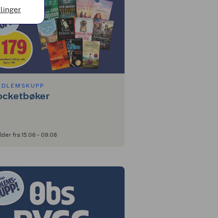
llinger
EDLEMSKUPP
ocketbøker
lder fra 15.06 - 09.08