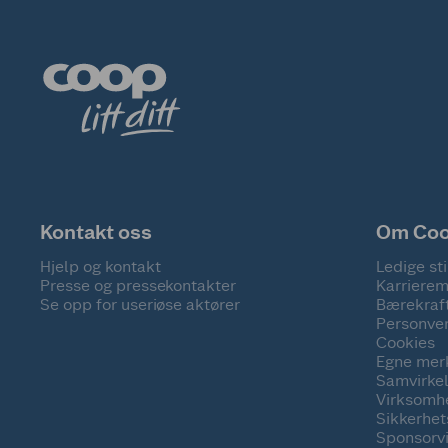
Kontakt oss
Om Co
Hjelp og kontakt
Ledige sti
Presse og pressekontakter
Karrierem
Se opp for useriøse aktører
Bærekraf
Personve
Cookies
Egne mer
Samvirke
Virksomh
Sikkerhe
Sponsorv