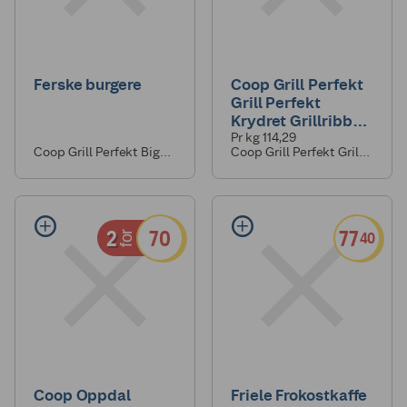
Ferske burgere
Coop Grill Perfekt
Grill Perfekt
Krydret Grillribbe
700g
Pr kg 114,29
Coop Grill Perfekt Big
Coop Grill Perfekt Grill
Beefy Burgers 360g
Perfekt Krydret
Grillribbe 700g
2
70
77
40
for
Coop Oppdal
Friele Frokostkaffe