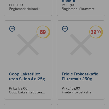
melk 1l
Pr l 21,00
Pr l 19,00
Änglamark Helmelk
Änglamark Skummet
Økologisk 1l
Melk 0,1% Økologisk 1l
89
39
90
Coop Laksefilet
Friele Frokostkaffe
uten Skinn 4x125g
Filtermalt 250g
Pr kg 178,00
Pr kg 159,60
Coop Laksefilet uten
Friele Frokostkaffe
Skinn 4x125g
Filtermalt 250g