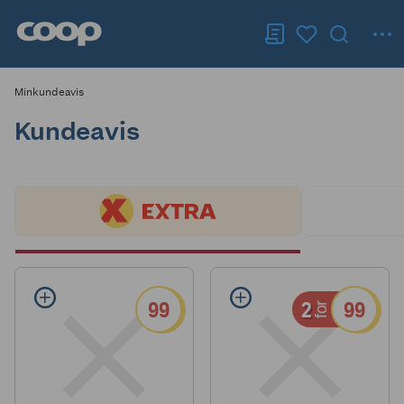
Minkundeavis
Kundeavis
99
2
99
for