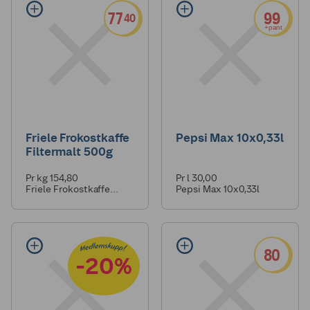
77
99
40
+pant
Friele Frokostkaffe
Pepsi Max 10x0,33l
Filtermalt 500g
Pr kg 154,80
Pr l 30,00
Friele Frokostkaffe
Pepsi Max 10x0,33l
Filtermalt 500g
80
-20%