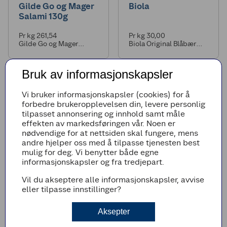
Gilde Go og Mager
Biola
Salami 130g
Pr kg 261,54
Pr kg 30,00
Gilde Go og Mager
Biola Original Blåbær
Salami 130g
1000g
Bruk av informasjonskapsler
12
40
Vi bruker informasjonskapsler (cookies) for å
3
for
+pant
forbedre brukeropplevelsen din, levere personlig
tilpasset annonsering og innhold samt måle
effekten av markedsføringen vår. Noen er
nødvendige for at nettsiden skal fungere, mens
andre hjelper oss med å tilpasse tjenesten best
mulig for deg. Vi benytter både egne
informasjonskapsler og fra tredjepart.
Stabburet
Farris
Vil du akseptere alle informasjonskapsler, avvise
Leverpostei 100g
eller tilpasse innstillinger?
Pr kg 120,00
Pr l 8,89
Aksepter
Stabburet Leverpostei
Farris Naturell Blå 1,5l
100g