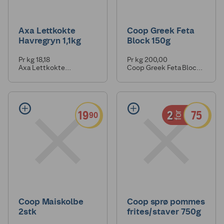
Axa Lettkokte
Coop Greek Feta
Havregryn 1,1kg
Block 150g
Pr kg 18,18
Pr kg 200,00
Axa Lettkokte
Coop Greek Feta Block
Havregryn 1,1kg
150g
19
2
75
90
for
Coop Maiskolbe
Coop sprø pommes
2stk
frites/staver 750g