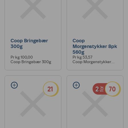
Coop Bringebær
Coop
300g
Morgenstykker 8pk
560g
Pr kg 100,00
Pr kg 53,57
Coop Bringebær 300g
Coop Morgenstykker
8pk 560g
21
2
70
for