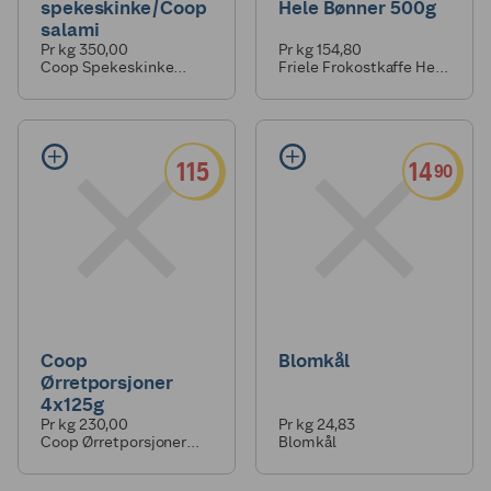
spekeskinke/Coop
Hele Bønner 500g
salami
Pr kg 350,00
Pr kg 154,80
Coop Spekeskinke
Friele Frokostkaffe Hele
100g
Bønner 500g
115
14
90
Coop
Blomkål
Ørretporsjoner
4x125g
Pr kg 230,00
Pr kg 24,83
Coop Ørretporsjoner
Blomkål
4x125g