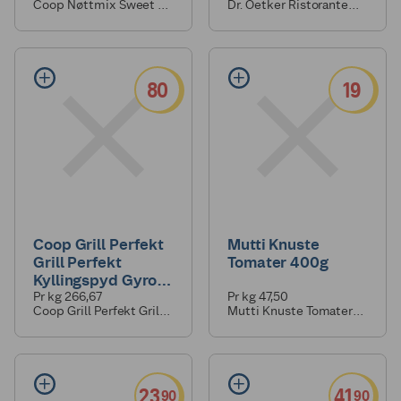
Coop Nøttmix Sweet &
Dr. Oetker Ristorante
Salty 175g
Mozzarella 2pk 670g
80
19
Coop Grill Perfekt
Mutti Knuste
Grill Perfekt
Tomater 400g
Kyllingspyd Gyros
300g
Pr kg 266,67
Pr kg 47,50
Coop Grill Perfekt Grill
Mutti Knuste Tomater
Perfekt Kyllingspyd
400g
Gyros 300g
23
41
90
90