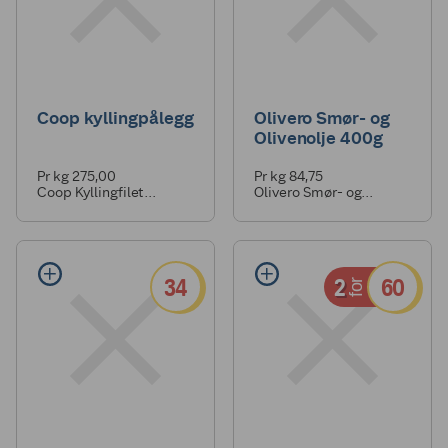
Coop kyllingpålegg
Olivero Smør- og
Olivenolje 400g
Pr kg 275,00
Pr kg 84,75
Coop Kyllingfilet
Olivero Smør- og
Paprika & Urter 100g
Olivenolje 400g
34
2
60
for