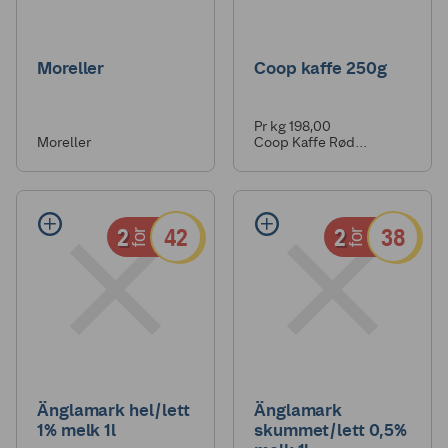
Moreller
Coop kaffe 250g
Pr kg 198,00
Moreller
Coop Kaffe Rød
Filtermalt 250g
2
42
2
38
for
for
Änglamark hel/lett
Änglamark
1% melk 1l
skummet/lett 0,5%