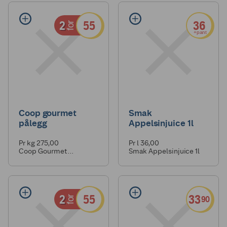
2
55
36
for
+pant
Coop gourmet
Smak
pålegg
Appelsinjuice 1l
Pr kg 275,00
Pr l 36,00
Coop Gourmet
Smak Appelsinjuice 1l
Skinkestek 100g
2
55
33
90
for