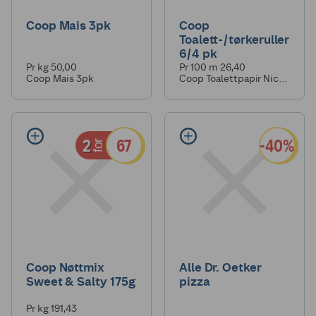
Coop Mais 3pk
Coop
Toalett-/tørkeruller
6/4 pk
Pr kg 50,00
Pr 100 m 26,40
Coop Mais 3pk
Coop Toalettpapir Nice
& Soft 6pk
2
67
-40%
for
Coop Nøttmix
Alle Dr. Oetker
Sweet & Salty 175g
pizza
Pr kg 191,43