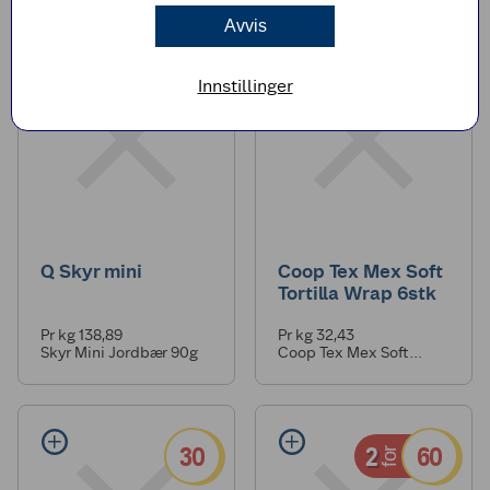
Avvis
2
25
12
for
Innstillinger
Q Skyr mini
Coop Tex Mex Soft
Tortilla Wrap 6stk
Pr kg 138,89
Pr kg 32,43
Skyr Mini Jordbær 90g
Coop Tex Mex Soft
Tortilla Wrap 6stk
30
2
60
for