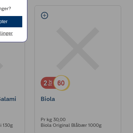
inger?
pter
llinger
2
60
for
Salami
Biola
Pr kg 30,00
i 130g
Biola Original Blåbær 1000g