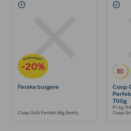
-20%
80
Ferske burgere
Coop Gr
Perfek
700g
Pr kg 11
Coop Grill Perfekt Big Beefy
Coop Gri
Burgers 360g
Krydret 