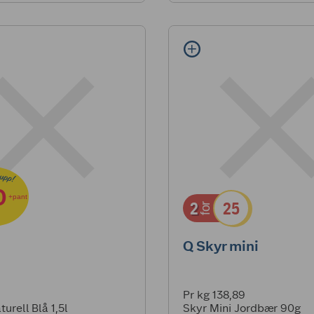
0
+pant
2
25
for
Q Skyr mini
Pr kg 138,89
turell Blå 1,5l
Skyr Mini Jordbær 90g