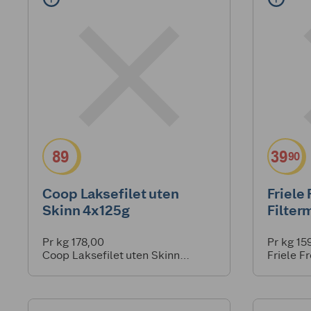
89
39
90
Coop Laksefilet uten
Friele
Skinn 4x125g
Filter
Pr kg 178,00
Pr kg 15
Coop Laksefilet uten Skinn
Friele F
4x125g
250g