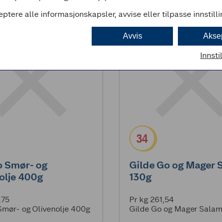
eptere alle informasjonskapsler, avvise eller tilpasse innstill
Avvis
Akse
Innsti
34
o Smør- og
Gilde Go og Mager 
olje 400g
130g
,75
Pr kg 261,54
Smør- og Olivenolje 400g
Gilde Go og Mager Salam