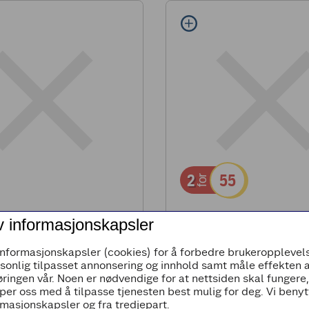
2
55
for
ål
Coop gourmet påle
v informasjonskapsler
informasjonskapsler (cookies) for å forbedre brukeropplevels
rsonlig tilpasset annonsering og innhold samt måle effekten 
,83
Pr kg 275,00
ringen vår. Noen er nødvendige for at nettsiden skal fungere
Coop Gourmet Skinkeste
per oss med å tilpasse tjenesten best mulig for deg. Vi beny
masjonskapsler og fra tredjepart.