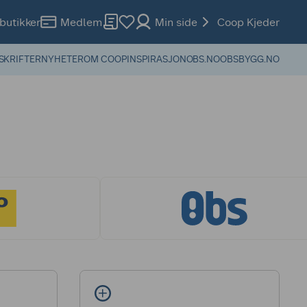
butikker
Medlem
Min side
Coop Kjeder
SKRIFTER
NYHETER
OM COOP
INSPIRASJON
OBS.NO
OBSBYGG.NO