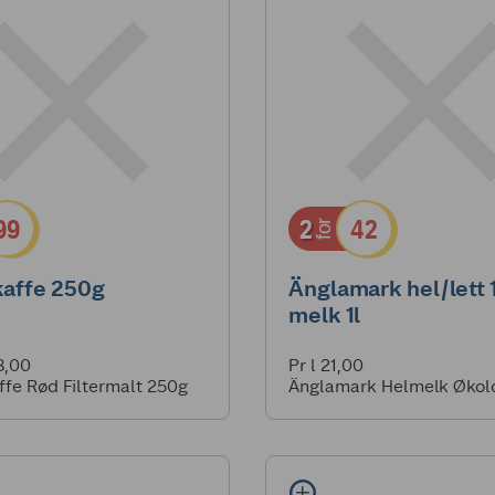
99
2
42
for
affe 250g
Änglamark hel/lett 
melk 1l
8,00
Pr l 21,00
fe Rød Filtermalt 250g
Änglamark Helmelk Økolo