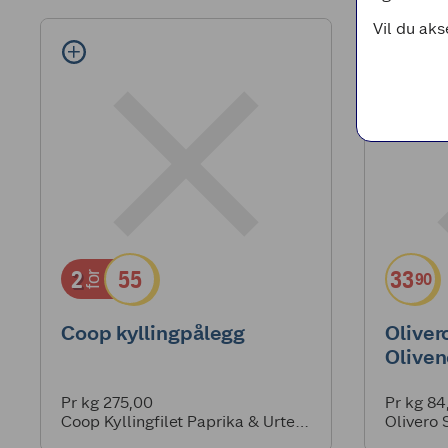
Vil du aks
2
55
33
90
for
Coop kyllingpålegg
Oliver
Oliven
Pr kg 275,00
Pr kg 84
Coop Kyllingfilet Paprika & Urter
Olivero 
100g