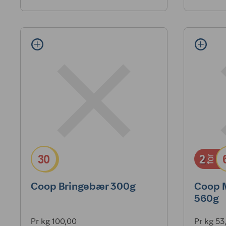
30
2
for
Coop Bringebær 300g
Coop 
560g
Pr kg 100,00
Pr kg 53