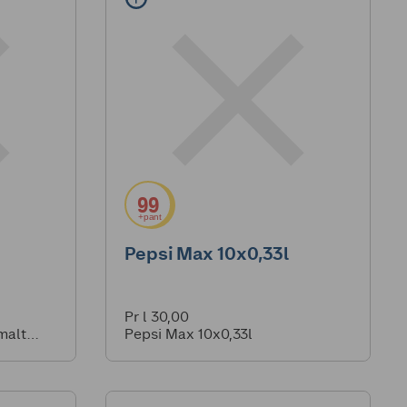
99
+pant
Pepsi Max 10x0,33l
Pr l 30,00
rmalt
Pepsi Max 10x0,33l