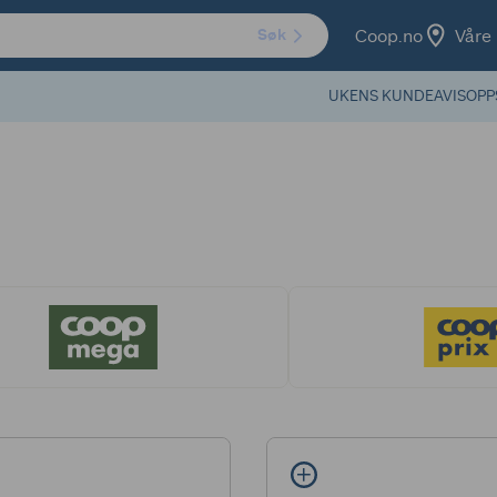
Coop.no
Våre 
Søk
UKENS KUNDEAVIS
OPP