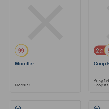
99
2
for
Moreller
Coop k
Pr kg 19
Moreller
Coop Kaf