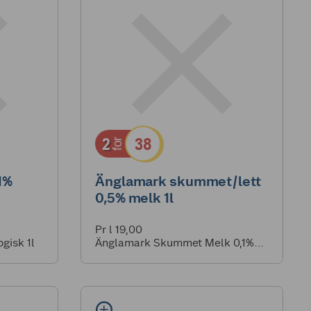
2
38
for
1%
Änglamark skummet/lett
0,5% melk 1l
Pr l 19,00
gisk 1l
Änglamark Skummet Melk 0,1%
Økologisk 1l