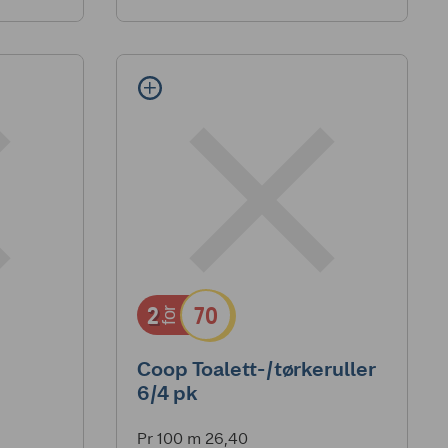
6stk
2
70
for
Coop Toalett-/tørkeruller
6/4 pk
Pr 100 m 26,40