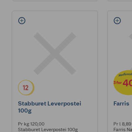
4
3
for
12
Stabburet Leverpostei
Farris
100g
Pr kg 120,00
Pr l 8,89
Stabburet Leverpostei 100g
Farris Na