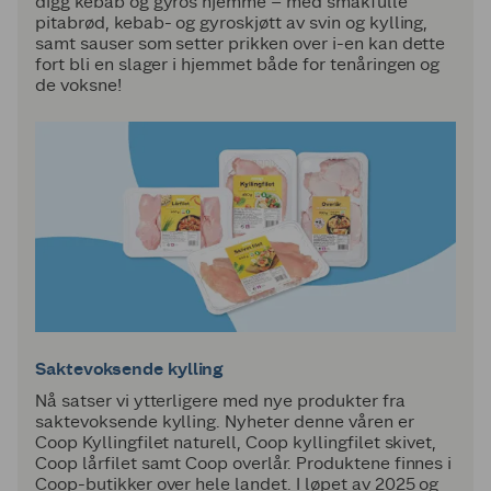
digg kebab og gyros hjemme – med smakfulle
pitabrød, kebab- og gyroskjøtt av svin og kylling,
samt sauser som setter prikken over i-en kan dette
fort bli en slager i hjemmet både for tenåringen og
de voksne!
Saktevoksende kylling
Nå satser vi ytterligere med nye produkter fra
saktevoksende kylling. Nyheter denne våren er
Coop Kyllingfilet naturell, Coop kyllingfilet skivet,
Coop lårfilet samt Coop overlår. Produktene finnes i
Coop-butikker over hele landet. I løpet av 2025 og