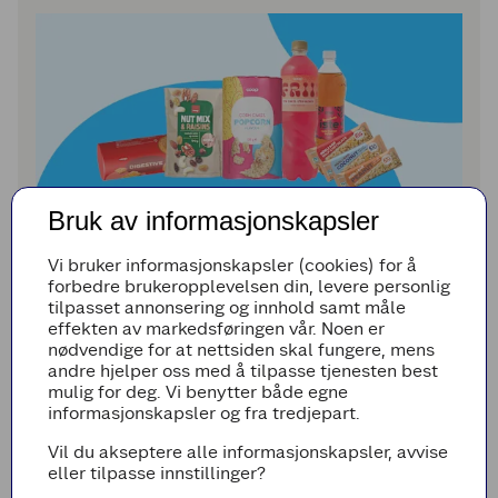
Bruk av informasjonskapsler
Salt snacks og leskende nyheter
Vi bruker informasjonskapsler (cookies) for å
forbedre brukeropplevelsen din, levere personlig
I snackshyllene kan du blant annet kose deg med
tilpasset annonsering og innhold samt måle
både nøttemiks ned rosiner, maiskaker med smak
effekten av markedsføringen vår. Noen er
av popcorn og muslibarer i en ennå større størrelse.
nødvendige for at nettsiden skal fungere, mens
I tillegg lanserer vi vår helt egen Digestive-kjeks!
andre hjelper oss med å tilpasse tjenesten best
mulig for deg. Vi benytter både egne
Liker du at det smaker fruktig og friskt fra glasset?
informasjonskapsler og fra tredjepart.
Prøv den nye Coop Rooibos-isten med fire røde
frukter og guava, eller Friii-saft med smak av guava
Vil du akseptere alle informasjonskapsler, avvise
og hvit fersken. Kanskje blir en av disse din nye
eller tilpasse innstillinger?
favoritt!