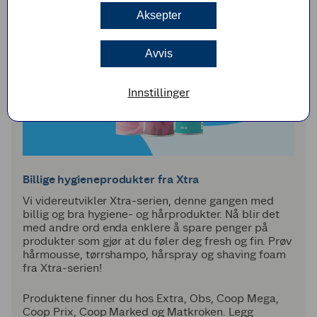
Aksepter
Avvis
Innstillinger
Billige hygieneprodukter fra Xtra
Vi videreutvikler Xtra-serien, denne gangen med
billig og bra hygiene- og hårprodukter. Nå blir det
med andre ord enda enklere å spare penger på
produkter som gjør at du føler deg fresh og fin. Prøv
hårmousse, tørrshampo, hårspray og shaving foam
fra Xtra-serien!
Produktene finner du hos Extra, Obs, Coop Mega,
Coop Prix, Coop Marked og Matkroken. Legg