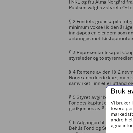
i NKL og fru Alma Nergård fr
Paulsen valgt av styret i Osl
§ 2 Fondets grunnkapital utgj
minimum vokse lik den årlige 
innkjøpes en eiendom som anv
anbringes mot førsteprioritet
§ 3 Representantskapet Coop 
styreleder og to styremedle
§ 4 Rentene av den i § 2 nevn
Norge anordnede kurs, men ka
samvirket i inn eller utland 
Bruk a
§ 5 Styret avgir beretning ti
Fondets kapital og regnskap 
Vi bruker 
godkjennes av Årsmøtet Coop 
levere pe
markedsfø
andre hjel
§ 6 Adgangen til omdanning av
egne infor
Dehlis Fond og Styret Coop Nor