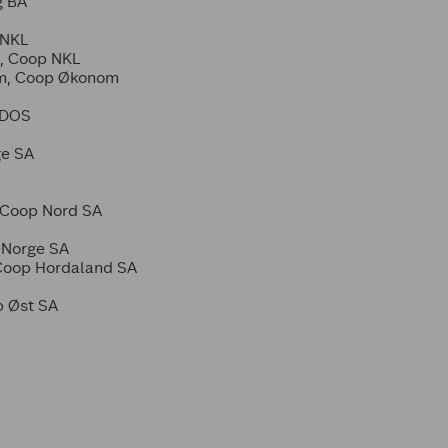
g BA
 NKL
l, Coop NKL
am, Coop Økonom
NDOS
ge SA
 Coop Nord SA
 Norge SA
 Coop Hordaland SA
p Øst SA