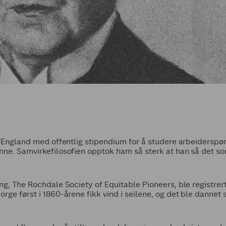
i England med offentlig stipendium for å studere arbeiderspø
nne. Samvirkefilosofien opptok ham så sterk at han så det so
ng, The Rochdale Society of Equitable Pioneers, ble registrert
rge først i 1860-årene fikk vind i seilene, og det ble dannet