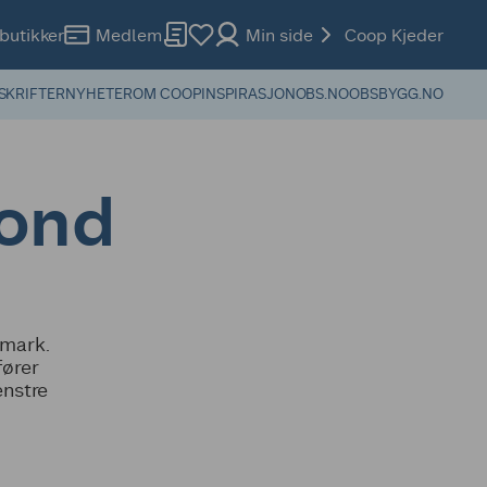
butikker
Medlem
Min side
Coop Kjeder
SKRIFTER
NYHETER
OM COOP
INSPIRASJON
OBS.NO
OBSBYGG.NO
Fond
dmark.
fører
enstre