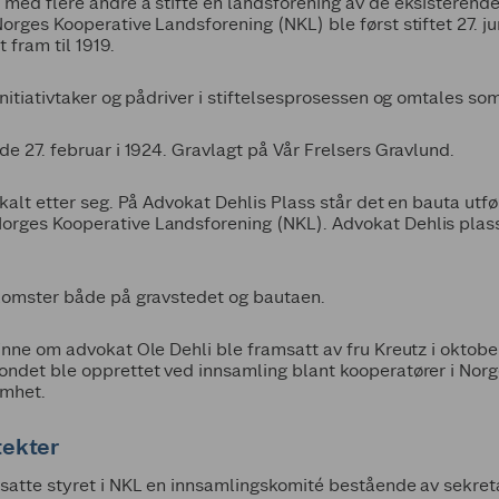
 med flere andre å stifte en landsforening av de eksisterend
orges Kooperative Landsforening (NKL) ble først stiftet 27. ju
 fram til 1919.
initiativtaker og pådriver i stiftelsesprosessen og omtales som
de 27. februar i 1924. Gravlagt på Vår Frelsers Gravlund.
kalt etter seg. På Advokat Dehlis Plass står det en bauta utfør
rges Kooperative Landsforening (NKL). Advokat Dehlis plass 
blomster både på gravstedet og bautaen.
nne om advokat Ole Dehli ble framsatt av fru Kreutz i oktober 
ondet ble opprettet ved innsamling blant kooperatører i No
omhet.
tekter
dsatte styret i NKL en innsamlingskomité bestående av sekret