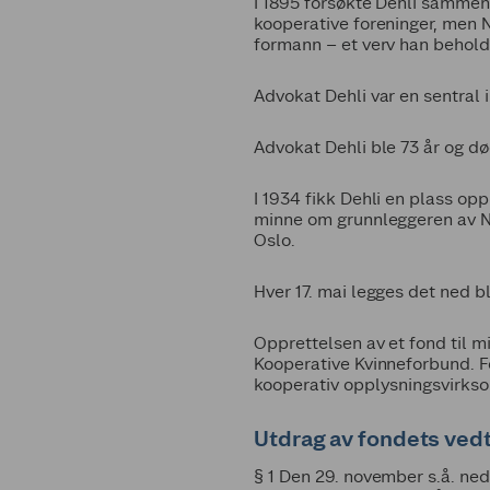
I 1895 forsøkte Dehli sammen
kooperative foreninger, men N
formann – et verv han beholdt
Advokat Dehli var en sentral 
Advokat Dehli ble 73 år og dø
I 1934 fikk Dehli en plass opp
minne om grunnleggeren av No
Oslo.
Hver 17. mai legges det ned 
Opprettelsen av et fond til mi
Kooperative Kvinneforbund. F
kooperativ opplysningsvirks
Utdrag av fondets ved
§ 1 Den 29. november s.å. ne