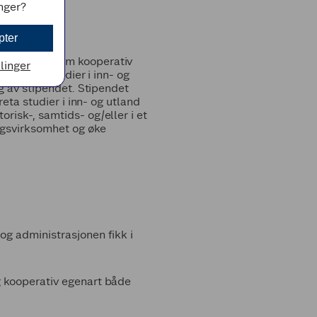
inger?
pter
 kunnskaper om kooperativ
llinger
sjekter, studier i inn- og
ng av stipendet. Stipendet
reta studier i inn- og utland
risk-, samtids- og/eller i et
ngsvirksomhet og øke
og administrasjonen fikk i
g kooperativ egenart både