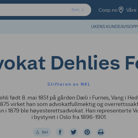
Coop.no
Våre 
Søk
UKENS KUNDEAVIS
OPP
okat Dehlies 
Stifteren av NKL
ehli født 8. mai 1851 på gården Dæli i Furnes, Vang i He
1875 virket han som advokatfullmektig og overrettssak
an i 1879 ble høyesterettsadvokat. Han representerte V
i bystyret i Oslo fra 1896-1901.
Del