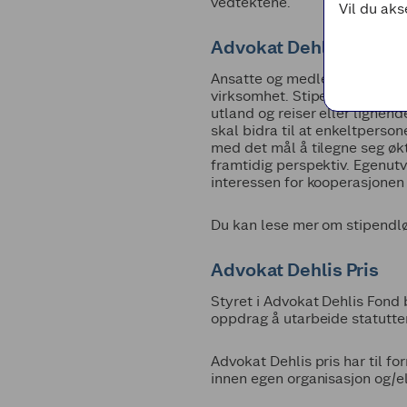
vedtektene.
Vil du aks
Advokat Dehlis Stipen
Ansatte og medlemsvalgte i C
virksomhet. Stipender kan bruk
utland og reiser eller lignen
skal bidra til at enkeltperson
med det mål å tilegne seg økt
framtidig perspektiv. Egenut
interessen for kooperasjonen
Du kan lese mer om stipendl
Advokat Dehlis Pris
Styret i Advokat Dehlis Fond 
oppdrag å utarbeide statutten
Advokat Dehlis pris har til 
innen egen organisasjon og/el