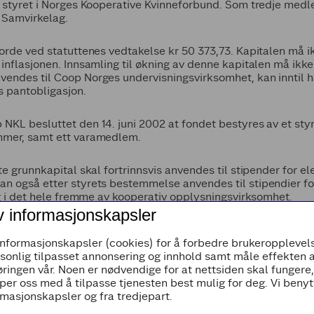
a styret i Norges Kooperative Kvinneforbund. Som tredje med
o Samvirkelag.
orde ved statuttenes vedtakelse kr 50 373,73. Kapitalen må i
inflasjonen. Innsamling til økning av denne kapitalen må ikke o
endes til Coop Norges undervisningsvirksomhet, kan inntil h
s pantobligasjon.
NKL besluttet den 14. juni 2002 at fondet bestyres av et sty
mmer, samt ett varamedlem.
te grunnkapital skal fortrinnsvis anvendes til stipender for 
n også etter styrets bestemmelse anvendes til stipendier fo
og i det hele fremme av kooperativ opplysningsvirksomhet.
v informasjonskapsler
l Årsmøtet Coop Norge samt forelegger oppgaver over hvorlede
kontrolleres av Kontrollkomiteen Coop Norge. Regnskapet og
informasjonskapsler (cookies) for å forbedre brukeropplevels
Norge. Coop Norge SA sin revisor skal revidere stiftelsens r
rsonlig tilpasset annonsering og innhold samt måle effekten 
ringen vår. Noen er nødvendige for at nettsiden skal fungere
per oss med å tilpasse tjenesten best mulig for deg. Vi beny
 stiftelsens vedtekter har Årsmøtet Coop Norge etter innstill
masjonskapsler og fra tredjepart.
ge. Endringer i vedtektene kan ikke tre i kraft før Stiftelses