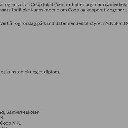
r og ansatte i Coop lokalt/sentralt eller organer i samvirkel
innsats for å øke kunnskapene om Coop og kooperativ egenart.
vert år og forslag på kandidater sendes til styret i Advokat De
 et kunstobjekt og et diplom.
ad, Samvirkeskolen
OS
, Coop NKL