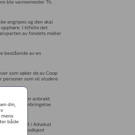
lem ble varmemester Th.
kke angripes og den skal
pphøre. I tilfelle det
alvparten av fondets midler
re bestående av en
elever som søker de av Coop
r personer som vil studere
s kapitalen er anbrakt.
 kapitalens anbringelse
en din,
egnskap.
av
, mens
tter både
ing fra styret i Advokat
tilsynet har godkjent