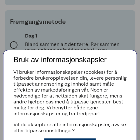
Fremgangsmetode
Dag 1
Bland sammen alt det tørre. Rør sammen
vann og honning/sukker og hell over
melblandingen.
Bruk av informasjonskapsler
Rør alt til en samlet og ganske klissete deig.
Dekk bakebollen med lokk eller plastfolie la
Vi bruker informasjonskapsler (cookies) for å
stå 2 timer i romtemperatur. Sett deigen
forbedre brukeropplevelsen din, levere personlig
deretter i kjøleskapet i minst 20 timer eller
tilpasset annonsering og innhold samt måle
lenger (opp til 7 dager).
effekten av markedsføringen vår. Noen er
nødvendige for at nettsiden skal fungere, mens
Dag 2
andre hjelper oss med å tilpasse tjenesten best
mulig for deg. Vi benytter både egne
Velt deigen ut på godt melet bakepapir eller
informasjonskapsler og fra tredjepart.
underlag. Nå starter bretteprosessen: Brett
deigen fra deg og inn mot midten. Rotér 90
Vil du akseptere alle informasjonskapsler, avvise
grader og gjenta. Det er nesten som å brette
eller tilpasse innstillinger?
en konvolutt.