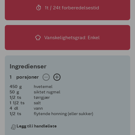
1t / 24t forberedelsestid
Vanskelighetsgrad: Enkel
Ingredienser
1 porsjoner
1
porsjoner
450
450
g
hvetemel
50
50
g
siktet rugmel
en halv
1/2
ts
tørrgjær
1 og en halv
1
1/2
ts
salt
4
4
dl
vann
en halv
1/2
ts
flytende honning (eller sukker)
Legg til i handleliste