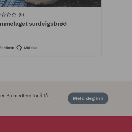
(0)
emmelaget surdeigsbrød
5t 45min
Middels
. Bli medlem for å få 
Meld deg inn