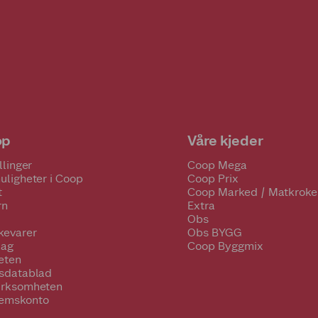
op
Våre kjeder
llinger
Coop Mega
uligheter i Coop
Coop Prix
t
Coop Marked / Matkroke
rn
Extra
Obs
kevarer
Obs BYGG
lag
Coop Byggmix
eten
tsdatablad
irksomheten
emskonto