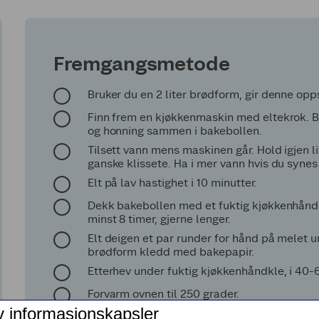
Fremgangsmetode
Bruker du en 2 liter brødform, gir denne opps
Finn frem en kjøkkenmaskin med eltekrok. Bla
og honning sammen i bakebollen.
Tilsett vann mens maskinen går. Hold igjen li
ganske klissete. Ha i mer vann hvis du synes d
Elt på lav hastighet i 10 minutter.
Dekk bakebollen med et fuktig kjøkkenhåndkle
minst 8 timer, gjerne lenger.
Elt deigen et par runder for hånd på melet u
brødform kledd med bakepapir.
Etterhev under fuktig kjøkkenhåndkle, i 40-
Forvarm ovnen til 250 grader.
v informasjonskapsler
Pensle brødet med vann og dryss på store hav