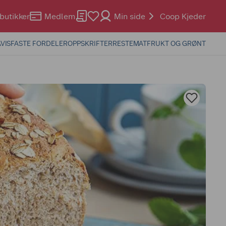
butikker
Medlem
Min side
Coop Kjeder
VIS
FASTE FORDELER
OPPSKRIFTER
RESTEMAT
FRUKT OG GRØNT