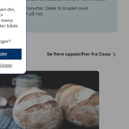
dere i 30-35 minutter. Dekk til brødet med
en din,
Avkjøl brødet på rist.
av
, mens
tter både
inger?
Se flere oppskrifter fra Coop
pter
llinger