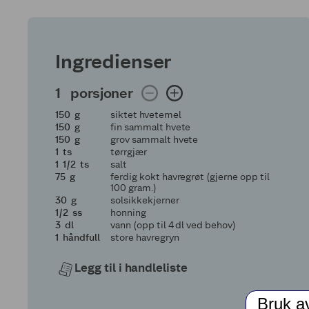
Ingredienser
1 porsjoner
1
porsjoner
150
150
g
siktet hvetemel
150
150
g
fin sammalt hvete
150
150
g
grov sammalt hvete
1
1
ts
tørrgjær
1 og en halv
1
1/2
ts
salt
75
75
g
ferdig kokt havregrøt (gjerne opp til
100 gram.)
30
30
g
solsikkekjerner
en halv
1/2
ss
honning
3
3
dl
vann (opp til 4 dl ved behov)
1
1
håndfull
store havregryn
Legg til i handleliste
Bruk a