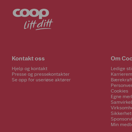
Kontakt oss
Om Co
Hjelp og kontakt
Ledige sti
Presse og pressekontakter
Karrierem
Se opp for useriøse aktører
Bærekraf
Personve
Cookies
Egne mer
Samvirke
Virksomh
Sikkerhe
Sponsorv
Min medl