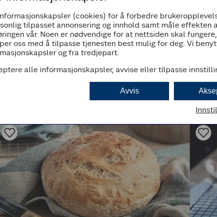
Senk temperaturen til 200 grader og stek vi
informasjonskapsler (cookies) for å forbedre brukeropplevels
bakepapir slik at ikke toppen skal bli svidd. 
rsonlig tilpasset annonsering og innhold samt måle effekten 
ringen vår. Noen er nødvendige for at nettsiden skal fungere
per oss med å tilpasse tjenesten best mulig for deg. Vi beny
masjonskapsler og fra tredjepart.
eptere alle informasjonskapsler, avvise eller tilpasse innstill
Avvis
Akse
Innsti