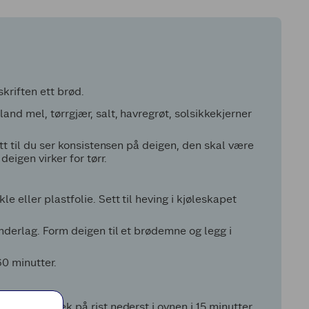
kriften ett brød.
nd mel, tørrgjær, salt, havregrøt, solsikkekjerner
tt til du ser konsistensen på deigen, den skal være
eigen virker for tørr.
 eller plastfolie. Sett til heving i kjøleskapet
nderlag. Form deigen til et brødemne og legg i
60 minutter.
regryn. Stek på rist nederst i ovnen i 15 minutter.