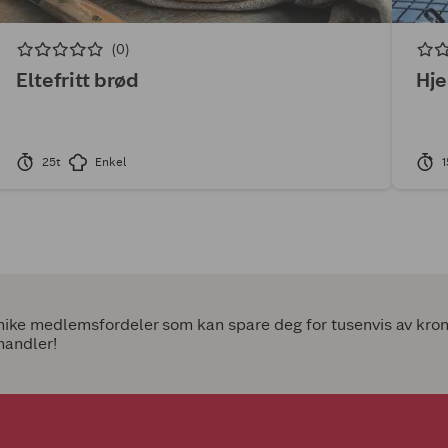
(0)
Eltefritt brød
Hj
25t
Enkel
1
ke medlemsfordeler som kan spare deg for tusenvis av kroner
handler!