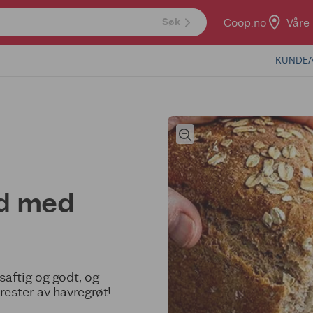
Coop.no
Våre 
Søk
KUNDEA
ød med
aftig og godt, og
rester av havregrøt!