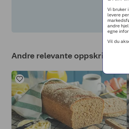
Vi bruker 
levere pe
markedsfø
andre hjel
egne infor
Vil du aks
Andre relevante oppskrifter