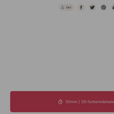
Del
50min / 12t forberedelses