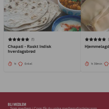
(1)
Chapati - Raskt Indisk
Hjemmelagde
hverdagsbrød
1t
Enkel
1t 39min
BLI MEDLEM
Som medlem i Coop får du unike medlemsfordeler som