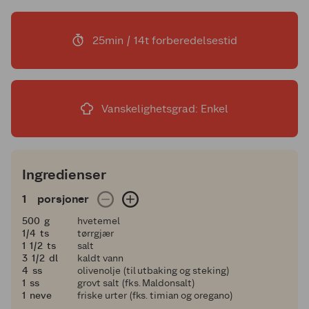
25min / 14t forberedelsestid
Vanskelighetsgrad: Enkel
Ingredienser
1 porsjoner
1
porsjoner
500
500
g
hvetemel
en fjerdedel
1/4
ts
tørrgjær
1 og en halv
1
1/2
ts
salt
3 og en halv
3
1/2
dl
kaldt vann
4
4
ss
olivenolje (til utbaking og steking)
1
1
ss
grovt salt (fks. Maldonsalt)
1
1
neve
friske urter (fks. timian og oregano)