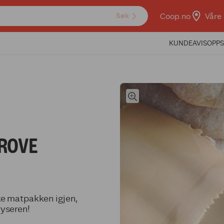
Coop.no
Våre 
Søk
KUNDEAVIS
OPPS
ROVE
ske matpakken igjen,
ryseren!