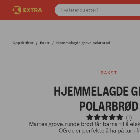
Oppskrifter
Bakst
Hjemmelagde grove polarbrød
BAKST
HJEMMELAGDE G
POLARBRØD
(1)
Martes grove, runde brød får barna til å el
OG de er perfekte å ha på lur i f