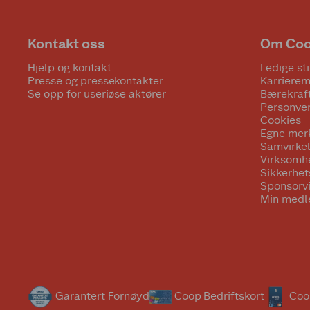
Kontakt oss
Om Co
Hjelp og kontakt
Ledige sti
Presse og pressekontakter
Karrierem
Se opp for useriøse aktører
Bærekraf
Personve
Cookies
Egne mer
Samvirke
Virksomh
Sikkerhe
Sponsorv
Min medl
Garantert Fornøyd
Coop Bedriftskort
Coo