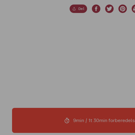
Del
9min / 1t 30min forberedels