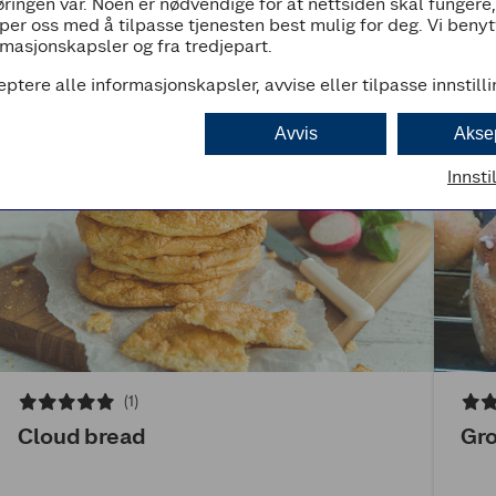
ringen vår. Noen er nødvendige for at nettsiden skal fungere
per oss med å tilpasse tjenesten best mulig for deg. Vi beny
masjonskapsler og fra tredjepart.
eptere alle informasjonskapsler, avvise eller tilpasse innstill
Avvis
Akse
Innsti
(1)
Cloud bread
Gro