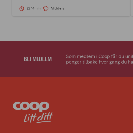
2t 14min
Middels
Som medlem i Coop får du unik
BLI MEDLEM
penger tilbake hver gang du ha