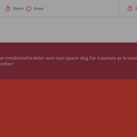
35min
Enkel
2
e medlemsfordeler som kan spare deg for tusenvis av kroner.
ndler!