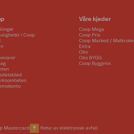
op
Våre kjeder
llinger
Coop Mega
uligheter i Coop
Coop Prix
t
Coop Marked / Matkroke
rn
Extra
Obs
kevarer
Obs BYGG
lag
Coop Byggmix
eten
tsdatablad
irksomheten
emskonto
p Mastercard
Retur av elektronisk avfall