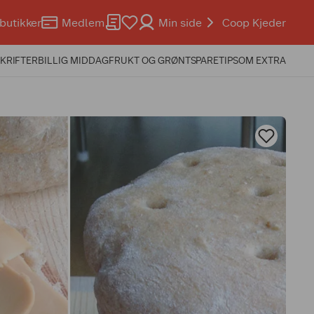
butikker
Medlem
Min side
Coop Kjeder
KRIFTER
BILLIG MIDDAG
FRUKT OG GRØNT
SPARETIPS
OM EXTRA