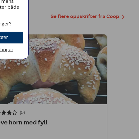
, mens
tter både
Se flere oppskrifter fra Coop
inger?
pter
llinger
(5)
ve horn med fyll