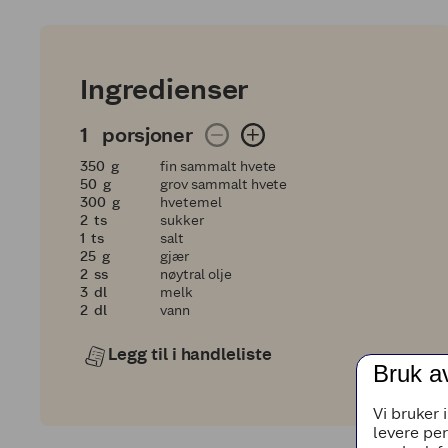
Ingredienser
1 porsjoner
1
porsjoner
350
350
g
fin sammalt hvete
50
50
g
grov sammalt hvete
300
300
g
hvetemel
2
2
ts
sukker
1
1
ts
salt
25
25
g
gjær
2
2
ss
nøytral olje
3
3
dl
melk
2
2
dl
vann
Legg til i handleliste
Bruk a
Vi bruker 
levere pe