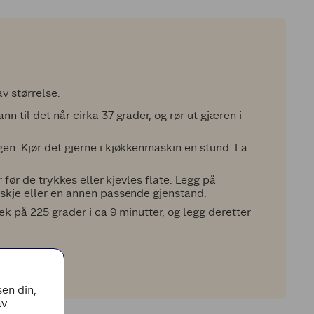
v størrelse.
 til det når cirka 37 grader, og rør ut gjæren i
en. Kjør det gjerne i kjøkkenmaskin en stund. La
r før de trykkes eller kjevles flate. Legg på
skje eller en annen passende gjenstand.
ek på 225 grader i ca 9 minutter, og legg deretter
en din,
av