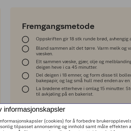
Fremgangsmetode
Oppskriften gir 18 stk runde brød, avhengig a
Bland sammen alt det tørre. Varm melk og vann
væsken.
Elt sammen væske, gjær, olje og melblanding
deigen heve i ca 45 minutter.
Del deigen i 18 emner, og form disse til bolle
bakepapir, og lag små hull med enden av en 
La brødene etterheve i omlag 15 minutter. St
til avkjøling på en bakerist.
v informasjonskapsler
informasjonskapsler (cookies) for å forbedre brukeropplevels
rsonlig tilpasset annonsering og innhold samt måle effekten 