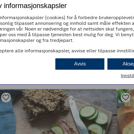
legg over på et bakepapirkledd stekebrett.
v informasjonskapsler
Pensle plastfolie med litt olje og dekk til ci
grader når det gjenstår 30 minutter av heveti
informasjonskapsler (cookies) for å forbedre brukeropplevels
rsonlig tilpasset annonsering og innhold samt måle effekten 
Sprut litt vann på ciabattaene med en sprutf
ringen vår. Noen er nødvendige for at nettsiden skal fungere
temperaturen til 220 grader. Stek i 20-25 minu
per oss med å tilpasse tjenesten best mulig for deg. Vi beny
masjonskapsler og fra tredjepart.
eptere alle informasjonskapsler, avvise eller tilpasse innstill
Avvis
Akse
Innsti