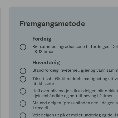
Fremgangsmetode
Fordeig
Rør sammen ingrediensene til fordeigen. De
i 8-12 timer.
Hoveddeig
Bland fordeig, hvetemel, gjær og vann samme
Tilsett salt. Øk til middels hastighet og elt 
litt klissete.
Hell over olivenolje slik at deigen blir dekket
kjøkkenhåndkle og sett til heving i 2 timer.
Slå ned deigen (press hånden ned i deigen sl
1 time til.
Velt deigen ut på et melet underlag og del i 