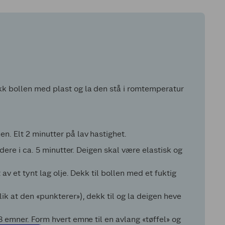
kk bollen med plast og la den stå i romtemperatur
n. Elt 2 minutter på lav hastighet.
videre i ca. 5 minutter. Deigen skal være elastisk og
 av et tynt lag olje. Dekk til bollen med et fuktig
ik at den «punkterer»), dekk til og la deigen heve
8 emner. Form hvert emne til en avlang «tøffel» og