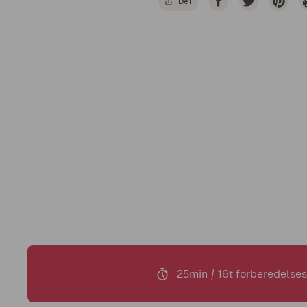
Del
25min / 16t forberedelses