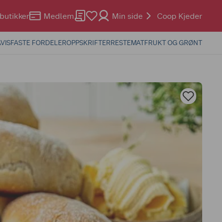
butikker
Medlem
Min side
Coop Kjeder
VIS
FASTE FORDELER
OPPSKRIFTER
RESTEMAT
FRUKT OG GRØNT