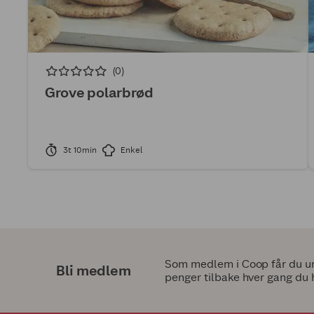
(0)
Grove polarbrød
3t 10min
Enkel
Som medlem i Coop får du uni
Bli medlem
penger tilbake hver gang du 