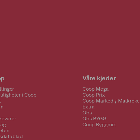
op
Våre kjeder
llinger
Coop Mega
uligheter i Coop
Coop Prix
t
Coop Marked / Matkroke
rn
Extra
Obs
kevarer
Obs BYGG
lag
Coop Byggmix
eten
tsdatablad