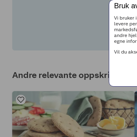
Bruk a
Vi bruker 
levere pe
markedsfø
andre hjel
egne infor
Vil du aks
Andre relevante oppskrifter