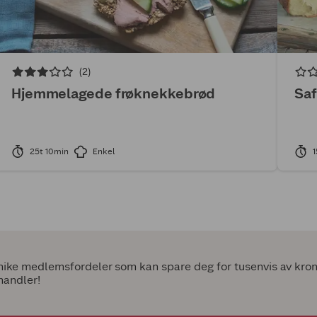
(2)
Hjemmelagede frøknekkebrød
Saf
25t 10min
Enkel
1
ke medlemsfordeler som kan spare deg for tusenvis av kroner
handler!