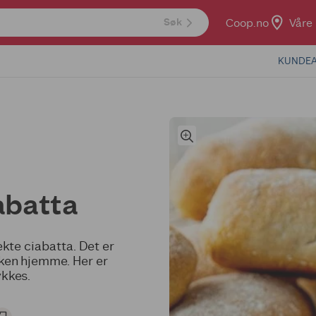
Coop.no
Våre 
Søk
KUNDEA
abatta
tekte ciabatta. Det er
aken hjemme. Her er
ykkes.