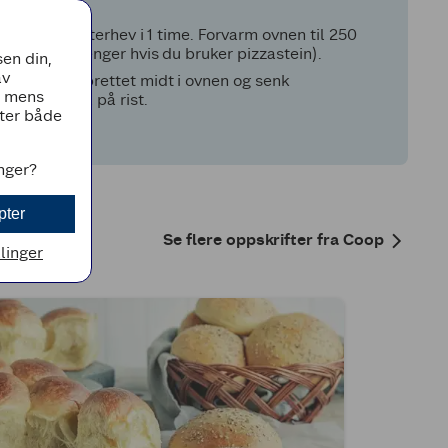
abattaene. Etterhev i 1 time. Forvarm ovnen til 250
den (eller lenger hvis du bruker pizzastein).
en din,
av
laske. Sett brettet midt i ovnen og senk
, mens
tter. Avkjøl på rist.
tter både
inger?
pter
Se flere oppskrifter fra Coop
llinger