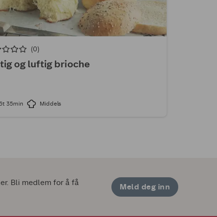
(0)
tig og luftig brioche
5t 35min
Middels
. Bli medlem for å få 
Meld deg inn