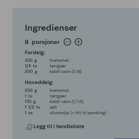
Ingredienser
8 porsjoner
8
porsjoner
Fordeig:
250
250
g
hvetemel
en fjerdedel
1/4
ts
tørrgjær
200
200
g
kaldt vann (2 dl)
Hoveddeig:
250
250
g
hvetemel
1
1
ts
tørrgjær
170
170
g
kaldt vann (1,7 dl)
1 og en halv
1
1/2
ts
salt
1
1
ss
olivenolje (+ litt til pensling)
Legg til i handleliste